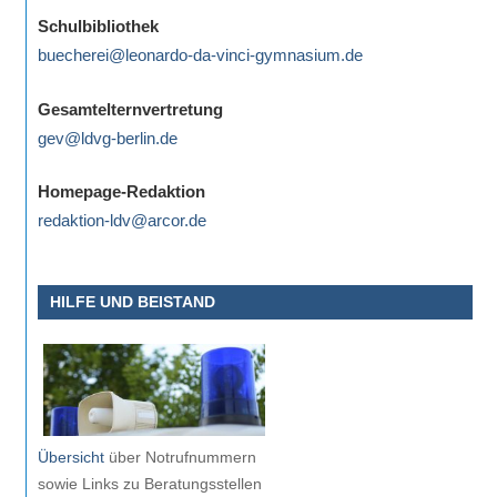
eine
Schulbibliothek
Information
buecherei@leonardo-da-vinci-gymnasium.de
nicht
finden,
Gesamtelternvertretung
stehen
gev@ldvg-berlin.de
am
Ende
Homepage-Redaktion
jeder
redaktion-ldv@arcor.de
Seite
verschiedene
HILFE UND BEISTAND
Möglichkeiten
der
Suche
zur
Verfügung.
Übersicht
über Notrufnummern
sowie Links zu Beratungsstellen