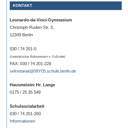
KONTAKT
Sportwettkampf,
Musik-
Leonardo-da-Vinci-Gymnasium
oder
Christoph-Ruden-Str. 3,
Theaterveranstaltung,
12349 Berlin
Exkursion
oder
030 / 74 201-0
Reise
(Unterdrückte Rufnummern s. Fußzeile)
–
FAX: 030 / 74 201-228
unsere
sekretariat@08Y05.schule.berlin.de
Schülerinnen
und
Hausmeister Hr. Lange
Schüler
0175 / 25 35 548
sind
dabei!
Schulsozialarbeit
Sollten
030 / 74 201-260
Sie
Informationen
einmal