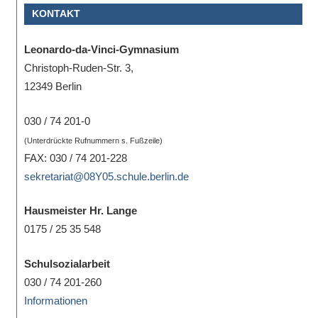
KONTAKT
Sportwettkampf,
Musik-
Leonardo-da-Vinci-Gymnasium
oder
Christoph-Ruden-Str. 3,
Theaterveranstaltung,
12349 Berlin
Exkursion
oder
030 / 74 201-0
Reise
(Unterdrückte Rufnummern s. Fußzeile)
–
FAX: 030 / 74 201-228
unsere
sekretariat@08Y05.schule.berlin.de
Schülerinnen
und
Hausmeister Hr. Lange
Schüler
0175 / 25 35 548
sind
dabei!
Schulsozialarbeit
Sollten
030 / 74 201-260
Sie
Informationen
einmal