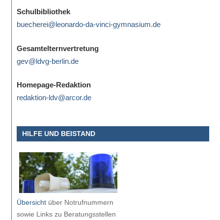
eine
Schulbibliothek
Information
buecherei@leonardo-da-vinci-gymnasium.de
nicht
finden,
Gesamtelternvertretung
stehen
gev@ldvg-berlin.de
am
Ende
Homepage-Redaktion
jeder
redaktion-ldv@arcor.de
Seite
verschiedene
HILFE UND BEISTAND
Möglichkeiten
der
Suche
zur
Verfügung.
Übersicht
über Notrufnummern
sowie Links zu Beratungsstellen