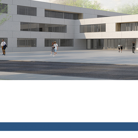
chulpsychologin
Tag der offenen Tür