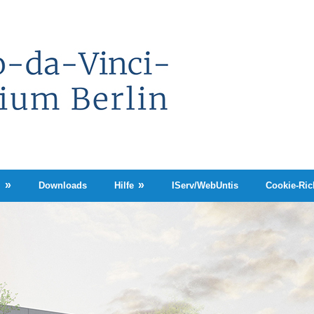
Leonardo-
da-
Vinci-
Gymnasium
Berlin
n
Downloads
Hilfe
IServ/WebUntis
Cookie-Rich