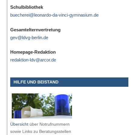
eine
Schulbibliothek
Information
buecherei@leonardo-da-vinci-gymnasium.de
nicht
finden,
Gesamtelternvertretung
stehen
gev@ldvg-berlin.de
am
Ende
Homepage-Redaktion
jeder
redaktion-ldv@arcor.de
Seite
verschiedene
HILFE UND BEISTAND
Möglichkeiten
der
Suche
zur
Verfügung.
Übersicht
über Notrufnummern
sowie Links zu Beratungsstellen