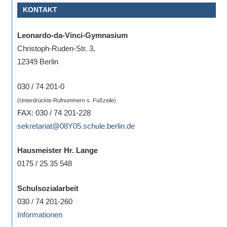
KONTAKT
Sportwettkampf,
Musik-
Leonardo-da-Vinci-Gymnasium
oder
Christoph-Ruden-Str. 3,
Theaterveranstaltung,
12349 Berlin
Exkursion
oder
030 / 74 201-0
Reise
(Unterdrückte Rufnummern s. Fußzeile)
–
FAX: 030 / 74 201-228
unsere
sekretariat@08Y05.schule.berlin.de
Schülerinnen
und
Hausmeister Hr. Lange
Schüler
0175 / 25 35 548
sind
dabei!
Schulsozialarbeit
Sollten
030 / 74 201-260
Sie
Informationen
einmal