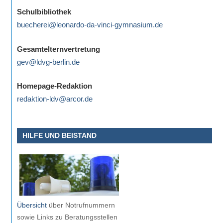
eine
Schulbibliothek
Information
buecherei@leonardo-da-vinci-gymnasium.de
nicht
finden,
Gesamtelternvertretung
stehen
gev@ldvg-berlin.de
am
Ende
Homepage-Redaktion
jeder
redaktion-ldv@arcor.de
Seite
verschiedene
HILFE UND BEISTAND
Möglichkeiten
der
Suche
zur
Verfügung.
Übersicht
über Notrufnummern
sowie Links zu Beratungsstellen