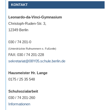
KONTAKT
Sportwettkampf,
Musik-
Leonardo-da-Vinci-Gymnasium
oder
Christoph-Ruden-Str. 3,
Theaterveranstaltung,
12349 Berlin
Exkursion
oder
030 / 74 201-0
Reise
(Unterdrückte Rufnummern s. Fußzeile)
–
FAX: 030 / 74 201-228
unsere
sekretariat@08Y05.schule.berlin.de
Schülerinnen
und
Hausmeister Hr. Lange
Schüler
0175 / 25 35 548
sind
dabei!
Schulsozialarbeit
Sollten
030 / 74 201-260
Sie
Informationen
einmal