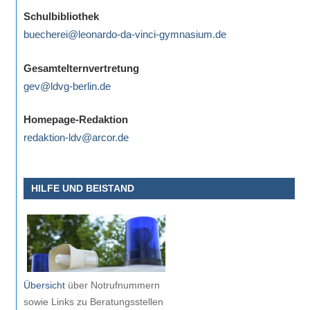
eine
Schulbibliothek
Information
buecherei@leonardo-da-vinci-gymnasium.de
nicht
finden,
Gesamtelternvertretung
stehen
gev@ldvg-berlin.de
am
Ende
Homepage-Redaktion
jeder
redaktion-ldv@arcor.de
Seite
verschiedene
HILFE UND BEISTAND
Möglichkeiten
der
Suche
zur
Verfügung.
Übersicht
über Notrufnummern
sowie Links zu Beratungsstellen