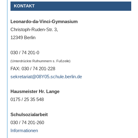
KONTAKT
Sportwettkampf,
Musik-
Leonardo-da-Vinci-Gymnasium
oder
Christoph-Ruden-Str. 3,
Theaterveranstaltung,
12349 Berlin
Exkursion
oder
030 / 74 201-0
Reise
(Unterdrückte Rufnummern s. Fußzeile)
–
FAX: 030 / 74 201-228
unsere
sekretariat@08Y05.schule.berlin.de
Schülerinnen
und
Hausmeister Hr. Lange
Schüler
0175 / 25 35 548
sind
dabei!
Schulsozialarbeit
Sollten
030 / 74 201-260
Sie
Informationen
einmal