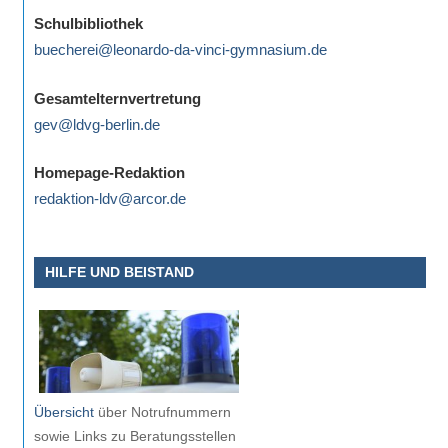
eine
Schulbibliothek
Information
buecherei@leonardo-da-vinci-gymnasium.de
nicht
finden,
Gesamtelternvertretung
stehen
gev@ldvg-berlin.de
am
Ende
Homepage-Redaktion
jeder
redaktion-ldv@arcor.de
Seite
verschiedene
HILFE UND BEISTAND
Möglichkeiten
der
Suche
zur
Verfügung.
Übersicht
über Notrufnummern
sowie Links zu Beratungsstellen