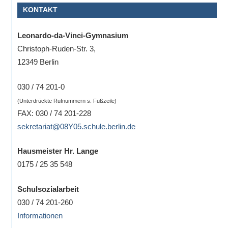
KONTAKT
Sportwettkampf,
Musik-
Leonardo-da-Vinci-Gymnasium
oder
Christoph-Ruden-Str. 3,
Theaterveranstaltung,
12349 Berlin
Exkursion
oder
030 / 74 201-0
Reise
(Unterdrückte Rufnummern s. Fußzeile)
–
FAX: 030 / 74 201-228
unsere
sekretariat@08Y05.schule.berlin.de
Schülerinnen
und
Hausmeister Hr. Lange
Schüler
0175 / 25 35 548
sind
dabei!
Schulsozialarbeit
Sollten
030 / 74 201-260
Sie
Informationen
einmal