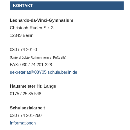
KONTAKT
Sportwettkampf,
Musik-
Leonardo-da-Vinci-Gymnasium
oder
Christoph-Ruden-Str. 3,
Theaterveranstaltung,
12349 Berlin
Exkursion
oder
030 / 74 201-0
Reise
(Unterdrückte Rufnummern s. Fußzeile)
–
FAX: 030 / 74 201-228
unsere
sekretariat@08Y05.schule.berlin.de
Schülerinnen
und
Hausmeister Hr. Lange
Schüler
0175 / 25 35 548
sind
dabei!
Schulsozialarbeit
Sollten
030 / 74 201-260
Sie
Informationen
einmal