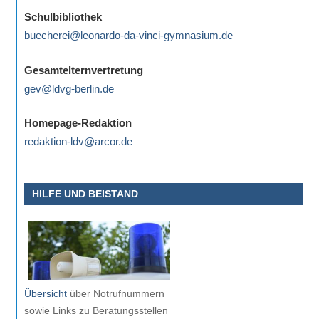
eine
Schulbibliothek
Information
buecherei@leonardo-da-vinci-gymnasium.de
nicht
finden,
Gesamtelternvertretung
stehen
gev@ldvg-berlin.de
am
Ende
Homepage-Redaktion
jeder
redaktion-ldv@arcor.de
Seite
verschiedene
HILFE UND BEISTAND
Möglichkeiten
der
Suche
zur
Verfügung.
Übersicht
über Notrufnummern
sowie Links zu Beratungsstellen