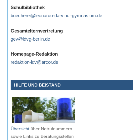
eine
Schulbibliothek
Information
buecherei@leonardo-da-vinci-gymnasium.de
nicht
finden,
Gesamtelternvertretung
stehen
gev@ldvg-berlin.de
am
Ende
Homepage-Redaktion
jeder
redaktion-ldv@arcor.de
Seite
verschiedene
HILFE UND BEISTAND
Möglichkeiten
der
Suche
zur
Verfügung.
Übersicht
über Notrufnummern
sowie Links zu Beratungsstellen