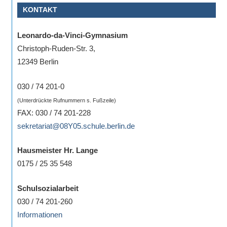
KONTAKT
Sportwettkampf,
Musik-
Leonardo-da-Vinci-Gymnasium
oder
Christoph-Ruden-Str. 3,
Theaterveranstaltung,
12349 Berlin
Exkursion
oder
030 / 74 201-0
Reise
(Unterdrückte Rufnummern s. Fußzeile)
–
FAX: 030 / 74 201-228
unsere
sekretariat@08Y05.schule.berlin.de
Schülerinnen
und
Hausmeister Hr. Lange
Schüler
0175 / 25 35 548
sind
dabei!
Schulsozialarbeit
Sollten
030 / 74 201-260
Sie
Informationen
einmal