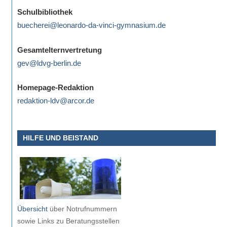
eine
Schulbibliothek
Information
buecherei@leonardo-da-vinci-gymnasium.de
nicht
finden,
Gesamtelternvertretung
stehen
gev@ldvg-berlin.de
am
Ende
Homepage-Redaktion
jeder
redaktion-ldv@arcor.de
Seite
verschiedene
HILFE UND BEISTAND
Möglichkeiten
der
Suche
zur
Verfügung.
Übersicht
über Notrufnummern
sowie Links zu Beratungsstellen