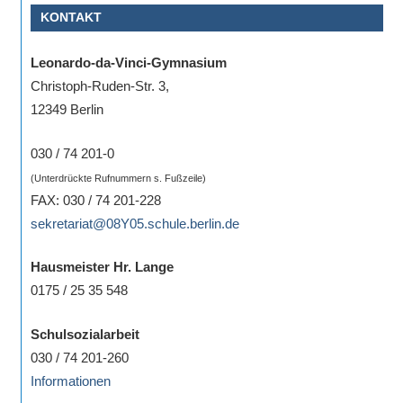
KONTAKT
Sportwettkampf,
Musik-
Leonardo-da-Vinci-Gymnasium
oder
Christoph-Ruden-Str. 3,
Theaterveranstaltung,
12349 Berlin
Exkursion
oder
030 / 74 201-0
Reise
(Unterdrückte Rufnummern s. Fußzeile)
–
FAX: 030 / 74 201-228
unsere
sekretariat@08Y05.schule.berlin.de
Schülerinnen
und
Hausmeister Hr. Lange
Schüler
0175 / 25 35 548
sind
dabei!
Schulsozialarbeit
Sollten
030 / 74 201-260
Sie
Informationen
einmal