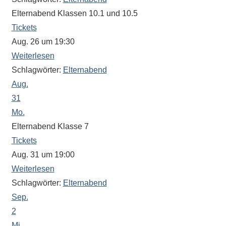
Antworten
Elternabend Klassen 10.1 und 10.5
zu
bieten.
Tickets
Daneben
Aug. 26 um 19:30
gibt
Weiterlesen
es
Schlagwörter:
Elternabend
viele
Aug.
Beiträge
31
zu
Mo.
den
Elternabend Klasse 7
Aktivitäten
Tickets
an
Aug. 31 um 19:00
unserer
Weiterlesen
Schule.
Schlagwörter:
Elternabend
Ob
Sep.
Sprach-,
Mathematik-
2
oder
Mi.