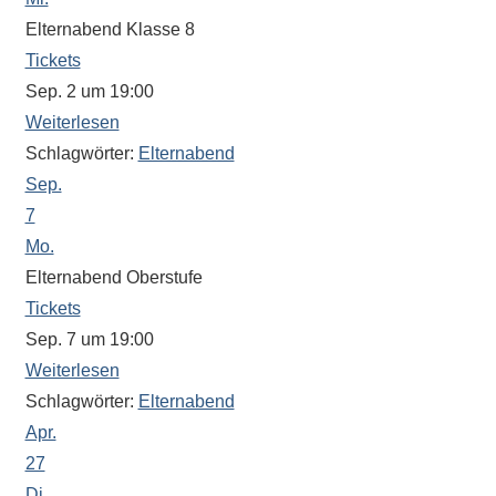
Sportwettkampf,
Elternabend Klasse 8
Musik-
Tickets
oder
Sep. 2 um 19:00
Theaterveranstaltung,
Weiterlesen
Exkursion
Schlagwörter:
Elternabend
oder
Sep.
Reise
7
–
Mo.
unsere
Elternabend Oberstufe
Schülerinnen
Tickets
und
Sep. 7 um 19:00
Schüler
sind
Weiterlesen
dabei!
Schlagwörter:
Elternabend
Sollten
Apr.
Sie
27
einmal
Di.