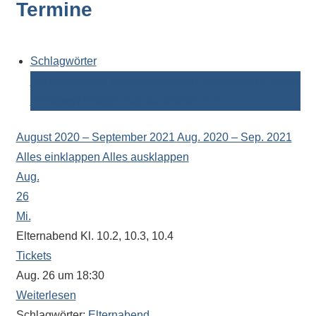
Termine
Kontaktdaten,
Informationen
zur
Zusammensetzung
Schlagwörter
der
Berufsberatung
Betriebspraktikum
Elternabend
Ferien
Schülerschaft
Schulpsychologin
Tag der offenen Tür
oder
zur
August 2020 – September 2021
Aug. 2020 – Sep. 2021
Ausstattung
Alles einklappen
Alles ausklappen
der
Aug.
Räume
26
–
Mi.
wir
Elternabend Kl. 10.2, 10.3, 10.4
versuchen
Tickets
auf
Aug. 26 um 18:30
alle
Weiterlesen
Fragen
Schlagwörter:
Elternabend