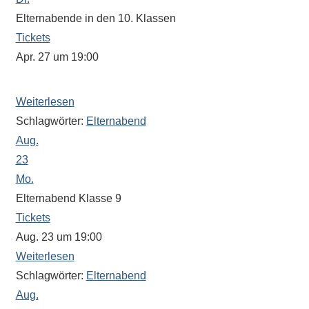
eine
Elternabende in den 10. Klassen
Information
Tickets
nicht
Apr. 27 um 19:00
finden,
Der Beginn wird von den Klassenleitungen festgelegt.
stehen
am
Weiterlesen
Ende
Schlagwörter:
Elternabend
jeder
Aug.
Seite
23
verschiedene
Mo.
Möglichkeiten
Elternabend Klasse 9
der
Tickets
Suche
Aug. 23 um 19:00
zur
Weiterlesen
Verfügung.
Schlagwörter:
Elternabend
Aug.