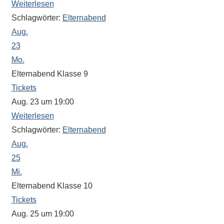
Antworten
Weiterlesen
zu
Schlagwörter:
Elternabend
bieten.
Aug.
Daneben
23
gibt
Mo.
es
Elternabend Klasse 9
viele
Tickets
Beiträge
Aug. 23 um 19:00
zu
Weiterlesen
den
Schlagwörter:
Elternabend
Aktivitäten
an
Aug.
unserer
25
Schule.
Mi.
Ob
Elternabend Klasse 10
Sprach-,
Tickets
Mathematik-
Aug. 25 um 19:00
oder