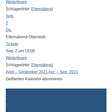
Weiterlesen
eine
Schlagwörter:
Elternabend
Information
Sep.
nicht
2
finden,
stehen
Do.
am
Elternabend Oberstufe
Ende
Tickets
jeder
Sep. 2 um 19:00
Seite
Weiterlesen
verschiedene
Schlagwörter:
Elternabend
Möglichkeiten
April – September 2021
Apr. – Sep. 2021
der
Gefilterten Kalender abonnieren
Suche
zur
Zu Timely-Kalender hinzufügen
Verfügung.
Zu Google hinzufügen
Zu Outlook hinzufügen