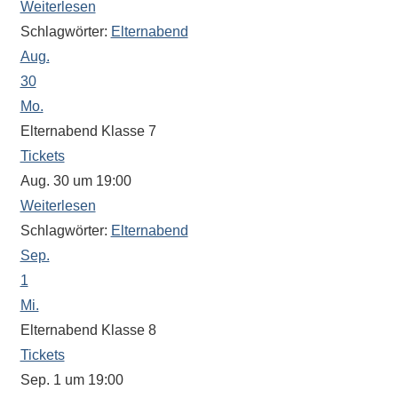
Weiterlesen
Sportwettkampf,
Schlagwörter:
Elternabend
Musik-
Aug.
oder
30
Theaterveranstaltung,
Mo.
Exkursion
Elternabend Klasse 7
oder
Tickets
Reise
–
Aug. 30 um 19:00
unsere
Weiterlesen
Schülerinnen
Schlagwörter:
Elternabend
und
Sep.
Schüler
1
sind
Mi.
dabei!
Elternabend Klasse 8
Sollten
Tickets
Sie
Sep. 1 um 19:00
einmal