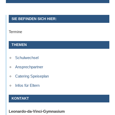
Sportwettkampf,
Musik-
oder
SIE BEFINDEN SICH HIER:
Theaterveranstaltung,
Termine
Exkursion
oder
THEMEN
Reise
–
Schulwechsel
unsere
Schülerinnen
Ansprechpartner
und
Catering Speiseplan
Schüler
sind
Infos für Eltern
dabei!
KONTAKT
Sollten
Sie
Leonardo-da-Vinci-Gymnasium
einmal