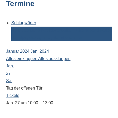
Termine
Kontaktdaten,
Informationen
zur
Zusammensetzung
Schlagwörter
der
Berufsberatung
Betriebspraktikum
Elternabend
Ferien
Schülerschaft
Schulpsychologin
Tag der offenen Tür
oder
zur
Januar 2024
Jan. 2024
Ausstattung
Alles einklappen
Alles ausklappen
der
Jan.
Räume
27
–
Sa.
wir
Tag der offenen Tür
versuchen
Tickets
auf
Jan. 27 um 10:00 – 13:00
alle
In dieser Zeit steht Ihnen auch unser
Fragen
Oberstufenkoordinator Herr Amrhein zu Fragen zur