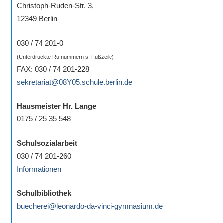
Christoph-Ruden-Str. 3,
eine
12349 Berlin
Information
nicht
030 / 74 201-0
finden,
(Unterdrückte Rufnummern s. Fußzeile)
stehen
FAX: 030 / 74 201-228
am
sekretariat@08Y05.schule.berlin.de
Ende
jeder
Hausmeister Hr. Lange
Seite
0175 / 25 35 548
verschiedene
Möglichkeiten
Schulsozialarbeit
der
030 / 74 201-260
Suche
Informationen
zur
Verfügung.
Schulbibliothek
buecherei@leonardo-da-vinci-gymnasium.de