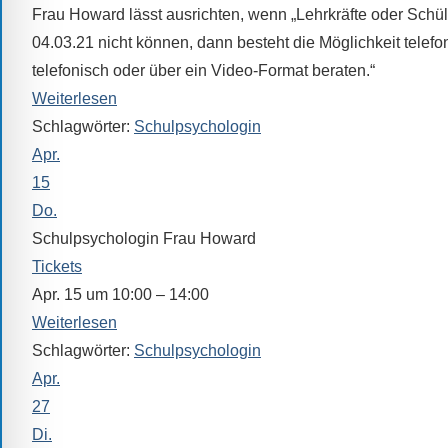
Sprach-,
Frau Howard lässt ausrichten, wenn „Lehrkräfte oder Schü
Mathematik-
04.03.21 nicht können, dann besteht die Möglichkeit telefon
oder
telefonisch oder über ein Video-Format beraten.“
Sportwettkampf,
Weiterlesen
Musik-
Schlagwörter:
Schulpsychologin
oder
Apr.
Theaterveranstaltung,
15
Exkursion
Do.
oder
Schulpsychologin Frau Howard
Reise
Tickets
–
Apr. 15 um 10:00 – 14:00
unsere
Weiterlesen
Schülerinnen
Schlagwörter:
Schulpsychologin
und
Schüler
Apr.
sind
27
dabei!
Di.