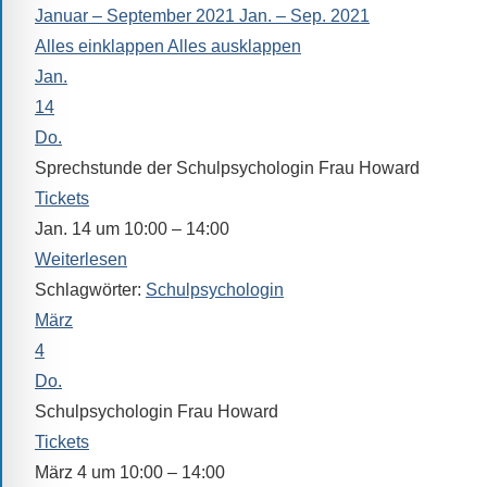
Januar – September 2021
Jan. – Sep. 2021
alle
Alles einklappen
Alles ausklappen
Fragen
Jan.
Antworten
zu
14
bieten.
Do.
Daneben
Sprechstunde der Schulpsychologin Frau Howard
gibt
Tickets
es
Jan. 14 um 10:00 – 14:00
viele
Weiterlesen
Beiträge
Schlagwörter:
Schulpsychologin
zu
März
den
4
Aktivitäten
Do.
an
Schulpsychologin Frau Howard
unserer
Tickets
Schule.
März 4 um 10:00 – 14:00
Ob