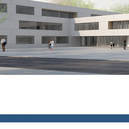
chulpsychologin
Tag der offenen Tür