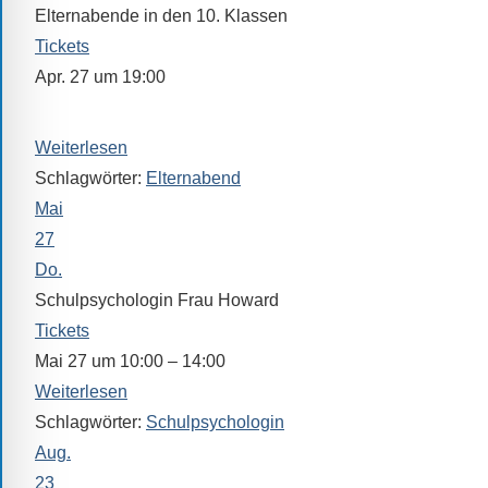
Sollten
Elternabende in den 10. Klassen
Sie
Tickets
einmal
Apr. 27 um 19:00
eine
Der Beginn wird von den Klassenleitungen festgelegt.
Information
Weiterlesen
nicht
finden,
Schlagwörter:
Elternabend
stehen
Mai
am
27
Ende
Do.
jeder
Schulpsychologin Frau Howard
Seite
Tickets
verschiedene
Mai 27 um 10:00 – 14:00
Möglichkeiten
Weiterlesen
der
Schlagwörter:
Schulpsychologin
Suche
Aug.
zur
23