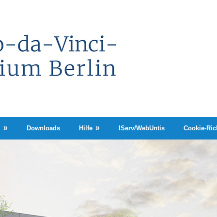
Leonardo-
da-
Vinci-
Gymnasium
Berlin
n
Downloads
Hilfe
IServ/WebUntis
Cookie-Rich