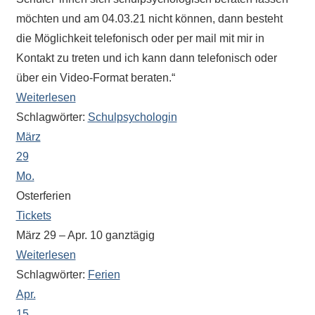
Antworten
möchten und am 04.03.21 nicht können, dann besteht
zu
bieten.
die Möglichkeit telefonisch oder per mail mit mir in
Daneben
Kontakt zu treten und ich kann dann telefonisch oder
gibt
über ein Video-Format beraten.“
es
Weiterlesen
viele
Schlagwörter:
Schulpsychologin
Beiträge
März
zu
29
den
Mo.
Aktivitäten
Osterferien
an
Tickets
unserer
März 29 – Apr. 10
ganztägig
Schule.
Weiterlesen
Ob
Schlagwörter:
Ferien
Sprach-,
Mathematik-
Apr.
oder
15