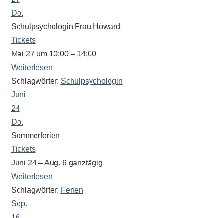
eine
Do.
Information
Schulpsychologin Frau Howard
nicht
Tickets
finden,
Mai 27 um 10:00 – 14:00
stehen
Weiterlesen
am
Schlagwörter:
Schulpsychologin
Ende
Juni
jeder
24
Seite
verschiedene
Do.
Möglichkeiten
Sommerferien
der
Tickets
Suche
Juni 24 – Aug. 6
ganztägig
zur
Weiterlesen
Verfügung.
Schlagwörter:
Ferien
Sep.
16