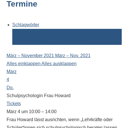
Termine
Kontaktdaten,
Informationen
zur
Zusammensetzung
Schlagwörter
der
Berufsberatung
Betriebspraktikum
Elternabend
Ferien
Schülerschaft
Schulpsychologin
Tag der offenen Tür
oder
zur
März – November 2021
März – Nov. 2021
Ausstattung
Alles einklappen
Alles ausklappen
der
März
Räume
4
–
Do.
wir
Schulpsychologin Frau Howard
versuchen
Tickets
auf
März 4 um 10:00 – 14:00
alle
Frau Howard lässt ausrichten, wenn „Lehrkräfte oder
Fragen
Schüler*innen sich schulpsychologisch beraten lassen