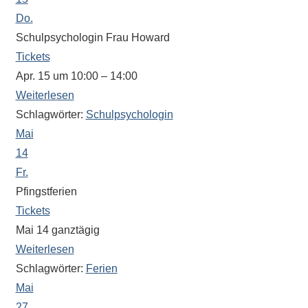
Sportwettkampf,
Do.
Musik-
Schulpsychologin Frau Howard
oder
Tickets
Theaterveranstaltung,
Apr. 15 um 10:00 – 14:00
Exkursion
Weiterlesen
oder
Schlagwörter:
Schulpsychologin
Reise
Mai
–
14
unsere
Fr.
Schülerinnen
Pfingstferien
und
Tickets
Schüler
sind
Mai 14
ganztägig
dabei!
Weiterlesen
Sollten
Schlagwörter:
Ferien
Sie
Mai
einmal
27