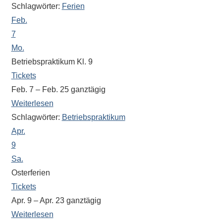
Theaterveranstaltung,
Schlagwörter:
Ferien
Exkursion
Feb.
oder
7
Reise
Mo.
–
Betriebspraktikum Kl. 9
unsere
Tickets
Schülerinnen
Feb. 7 – Feb. 25
ganztägig
und
Weiterlesen
Schüler
Schlagwörter:
Betriebspraktikum
sind
dabei!
Apr.
Sollten
9
Sie
Sa.
einmal
Osterferien
eine
Tickets
Information
Apr. 9 – Apr. 23
ganztägig
nicht
Weiterlesen
finden,