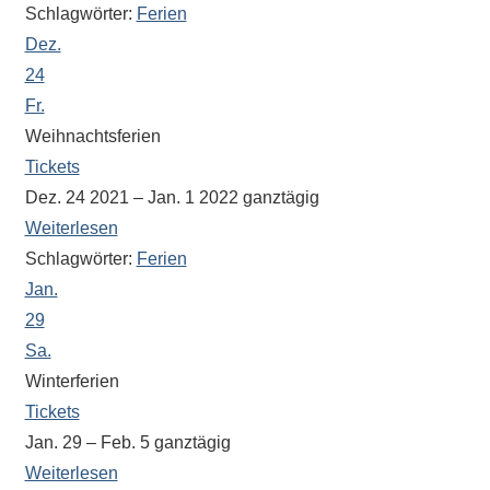
gibt
Schlagwörter:
Ferien
es
Dez.
viele
24
Beiträge
Fr.
zu
Weihnachtsferien
den
Tickets
Aktivitäten
Dez. 24 2021 – Jan. 1 2022
ganztägig
an
Weiterlesen
unserer
Schlagwörter:
Ferien
Schule.
Jan.
Ob
29
Sprach-,
Sa.
Mathematik-
oder
Winterferien
Sportwettkampf,
Tickets
Musik-
Jan. 29 – Feb. 5
ganztägig
oder
Weiterlesen