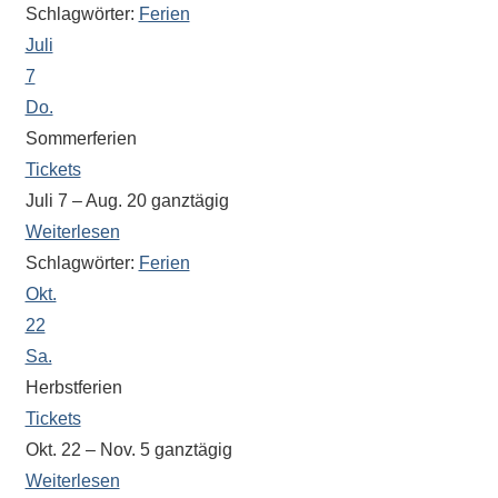
Schlagwörter:
Ferien
stehen
Juli
am
7
Ende
Do.
jeder
Sommerferien
Seite
Tickets
verschiedene
Möglichkeiten
Juli 7 – Aug. 20
ganztägig
der
Weiterlesen
Suche
Schlagwörter:
Ferien
zur
Okt.
Verfügung.
22
Sa.
Herbstferien
Tickets
Okt. 22 – Nov. 5
ganztägig
Weiterlesen