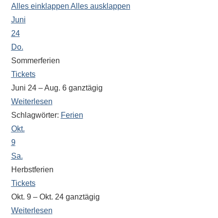
Alles einklappen
Alles ausklappen
der
Juni
Schülerschaft
oder
24
zur
Do.
Ausstattung
Sommerferien
der
Tickets
Räume
Juni 24 – Aug. 6
ganztägig
–
Weiterlesen
wir
Schlagwörter:
Ferien
versuchen
Okt.
auf
9
alle
Sa.
Fragen
Herbstferien
Antworten
Tickets
zu
Okt. 9 – Okt. 24
ganztägig
bieten.
Daneben
Weiterlesen