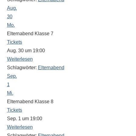
Antworten
Aug.
zu
bieten.
30
Daneben
Mo.
gibt
Elternabend Klasse 7
es
Tickets
viele
Aug. 30 um 19:00
Beiträge
Weiterlesen
zu
Schlagwörter:
Elternabend
den
Sep.
Aktivitäten
1
an
Mi.
unserer
Elternabend Klasse 8
Schule.
Tickets
Ob
Sep. 1 um 19:00
Sprach-,
Mathematik-
Weiterlesen
oder
Schlagwörter:
Elternabend