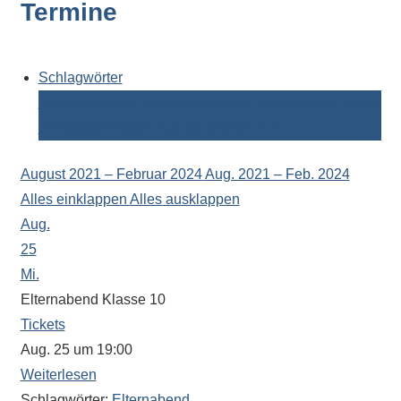
Termine
Kontaktdaten,
Informationen
zur
Zusammensetzung
Schlagwörter
der
Berufsberatung
Betriebspraktikum
Elternabend
Ferien
Schülerschaft
Schulpsychologin
Tag der offenen Tür
oder
zur
August 2021 – Februar 2024
Aug. 2021 – Feb. 2024
Ausstattung
Alles einklappen
Alles ausklappen
der
Aug.
Räume
25
–
Mi.
wir
Elternabend Klasse 10
versuchen
Tickets
auf
Aug. 25 um 19:00
alle
Weiterlesen
Fragen
Schlagwörter:
Elternabend