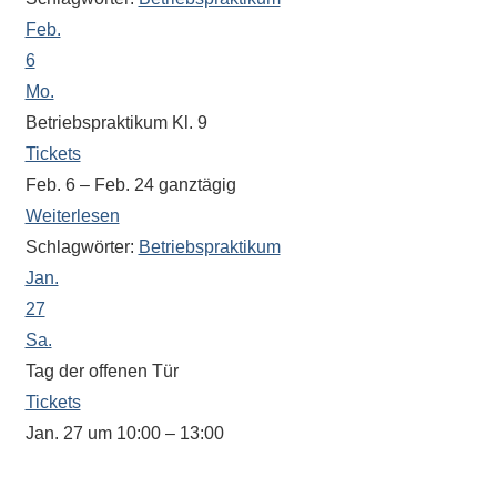
eine
Feb.
Information
6
nicht
Mo.
finden,
Betriebspraktikum Kl. 9
stehen
Tickets
am
Feb. 6 – Feb. 24
ganztägig
Ende
Weiterlesen
jeder
Schlagwörter:
Betriebspraktikum
Seite
verschiedene
Jan.
Möglichkeiten
27
der
Sa.
Suche
Tag der offenen Tür
zur
Tickets
Verfügung.
Jan. 27 um 10:00 – 13:00
In dieser Zeit steht Ihnen auch unser
Oberstufenkoordinator Herr Amrhein zu Fragen zur