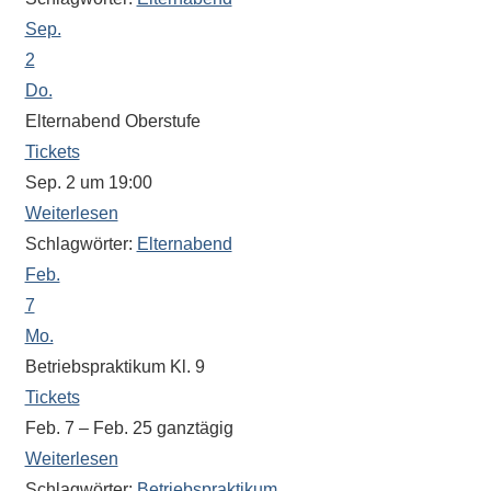
Sportwettkampf,
Sep.
Musik-
2
oder
Do.
Theaterveranstaltung,
Elternabend Oberstufe
Exkursion
Tickets
oder
Sep. 2 um 19:00
Reise
Weiterlesen
–
Schlagwörter:
Elternabend
unsere
Feb.
Schülerinnen
7
und
Mo.
Schüler
sind
Betriebspraktikum Kl. 9
dabei!
Tickets
Sollten
Feb. 7 – Feb. 25
ganztägig
Sie
Weiterlesen
einmal
Schlagwörter:
Betriebspraktikum