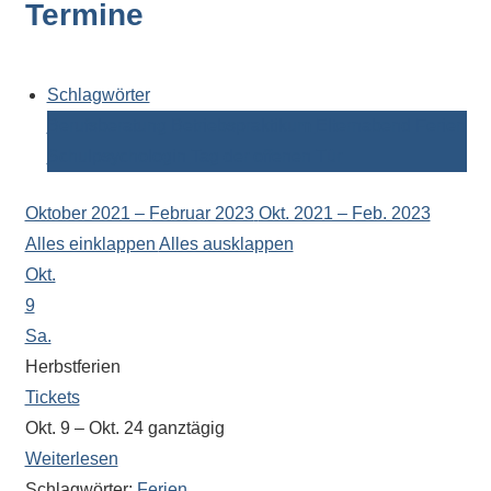
Termine
Kontaktdaten,
Informationen
zur
Zusammensetzung
Schlagwörter
der
Berufsberatung
Betriebspraktikum
Elternabend
Ferien
Schülerschaft
Schulpsychologin
Tag der offenen Tür
oder
zur
Oktober 2021 – Februar 2023
Okt. 2021 – Feb. 2023
Ausstattung
Alles einklappen
Alles ausklappen
der
Okt.
Räume
9
–
Sa.
wir
Herbstferien
versuchen
Tickets
auf
Okt. 9 – Okt. 24
ganztägig
alle
Weiterlesen
Fragen
Schlagwörter:
Ferien