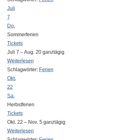
eine
Juli
Information
7
nicht
Do.
finden,
Sommerferien
stehen
Tickets
am
Juli 7 – Aug. 20
ganztägig
Ende
Weiterlesen
jeder
Schlagwörter:
Ferien
Seite
verschiedene
Okt.
Möglichkeiten
22
der
Sa.
Suche
Herbstferien
zur
Tickets
Verfügung.
Okt. 22 – Nov. 5
ganztägig
Weiterlesen
Schlagwörter:
Ferien