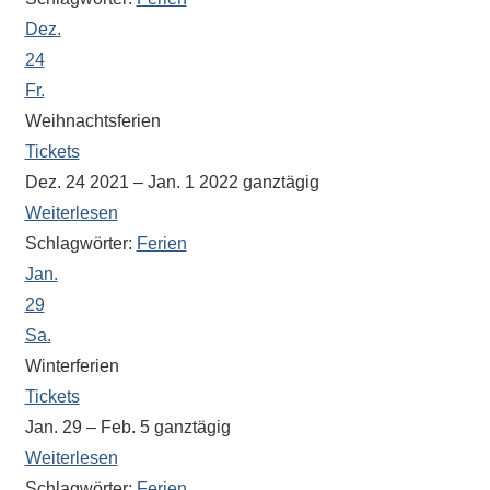
Antworten
Dez.
zu
bieten.
24
Daneben
Fr.
gibt
Weihnachtsferien
es
Tickets
viele
Dez. 24 2021 – Jan. 1 2022
ganztägig
Beiträge
Weiterlesen
zu
Schlagwörter:
Ferien
den
Jan.
Aktivitäten
29
an
Sa.
unserer
Winterferien
Schule.
Tickets
Ob
Jan. 29 – Feb. 5
ganztägig
Sprach-,
Mathematik-
Weiterlesen
oder
Schlagwörter:
Ferien