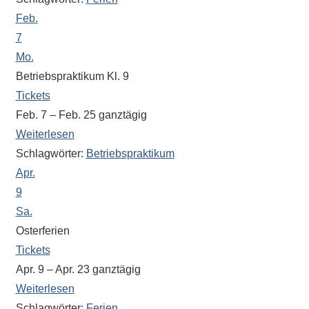
Sportwettkampf,
Feb.
Musik-
7
oder
Mo.
Theaterveranstaltung,
Betriebspraktikum Kl. 9
Exkursion
Tickets
oder
Feb. 7 – Feb. 25
ganztägig
Reise
Weiterlesen
–
Schlagwörter:
Betriebspraktikum
unsere
Apr.
Schülerinnen
9
und
Sa.
Schüler
sind
Osterferien
dabei!
Tickets
Sollten
Apr. 9 – Apr. 23
ganztägig
Sie
Weiterlesen
einmal
Schlagwörter:
Ferien