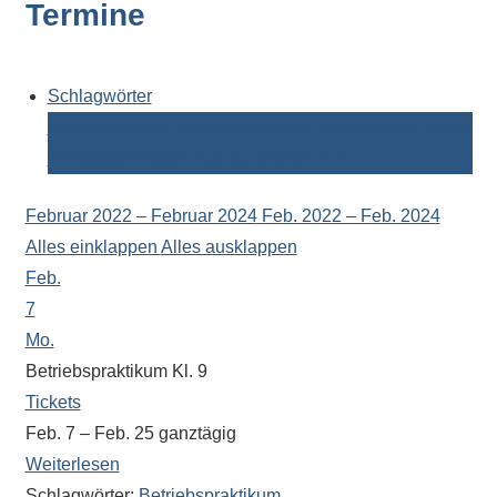
Termine
Kontaktdaten,
Informationen
zur
Zusammensetzung
Schlagwörter
der
Berufsberatung
Betriebspraktikum
Elternabend
Ferien
Schülerschaft
Schulpsychologin
Tag der offenen Tür
oder
zur
Februar 2022 – Februar 2024
Feb. 2022 – Feb. 2024
Ausstattung
Alles einklappen
Alles ausklappen
der
Feb.
Räume
7
–
Mo.
wir
Betriebspraktikum Kl. 9
versuchen
Tickets
auf
Feb. 7 – Feb. 25
ganztägig
alle
Weiterlesen
Fragen
Schlagwörter:
Betriebspraktikum