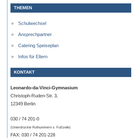
eine
THEMEN
Information
nicht
Schulwechsel
finden,
Ansprechpartner
stehen
am
Catering Speiseplan
Ende
Infos für Eltern
jeder
Seite
KONTAKT
verschiedene
Möglichkeiten
Leonardo-da-Vinci-Gymnasium
der
Christoph-Ruden-Str. 3,
Suche
12349 Berlin
zur
Verfügung.
030 / 74 201-0
(Unterdrückte Rufnummern s. Fußzeile)
FAX: 030 / 74 201-228