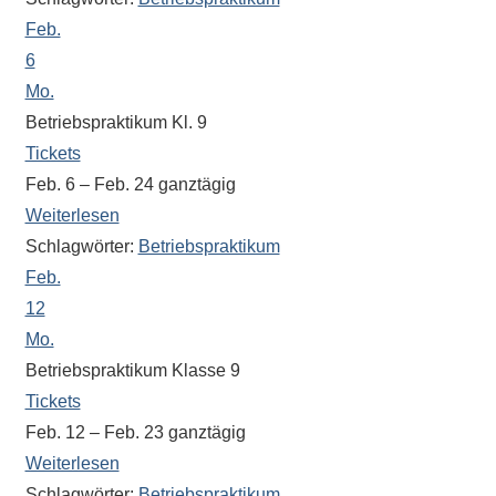
Antworten
Feb.
zu
bieten.
6
Daneben
Mo.
gibt
Betriebspraktikum Kl. 9
es
Tickets
viele
Feb. 6 – Feb. 24
ganztägig
Beiträge
Weiterlesen
zu
Schlagwörter:
Betriebspraktikum
den
Feb.
Aktivitäten
12
an
Mo.
unserer
Betriebspraktikum Klasse 9
Schule.
Tickets
Ob
Feb. 12 – Feb. 23
ganztägig
Sprach-,
Mathematik-
Weiterlesen
oder
Schlagwörter:
Betriebspraktikum