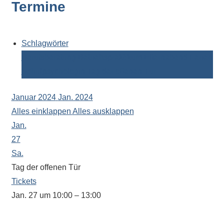
Termine
Kontaktdaten,
Informationen
zur
Zusammensetzung
Schlagwörter
der
Berufsberatung
Betriebspraktikum
Elternabend
Ferien
Schülerschaft
Schulpsychologin
Tag der offenen Tür
oder
zur
Januar 2024
Jan. 2024
Ausstattung
Alles einklappen
Alles ausklappen
der
Jan.
Räume
27
–
Sa.
wir
Tag der offenen Tür
versuchen
Tickets
auf
Jan. 27 um 10:00 – 13:00
alle
In dieser Zeit steht Ihnen auch unser
Fragen
Oberstufenkoordinator Herr Amrhein zu Fragen zur