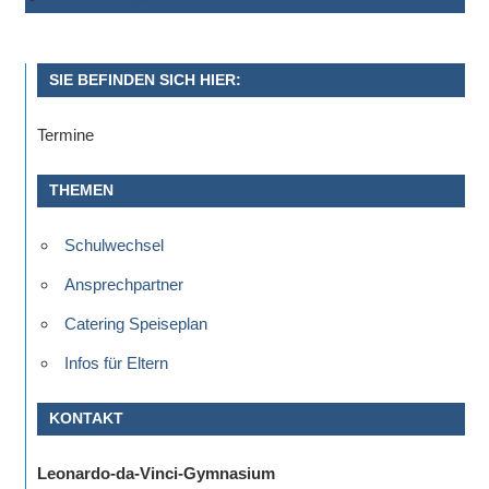
Sportwettkampf,
Musik-
oder
SIE BEFINDEN SICH HIER:
Theaterveranstaltung,
Termine
Exkursion
oder
THEMEN
Reise
–
Schulwechsel
unsere
Schülerinnen
Ansprechpartner
und
Catering Speiseplan
Schüler
sind
Infos für Eltern
dabei!
KONTAKT
Sollten
Sie
Leonardo-da-Vinci-Gymnasium
einmal