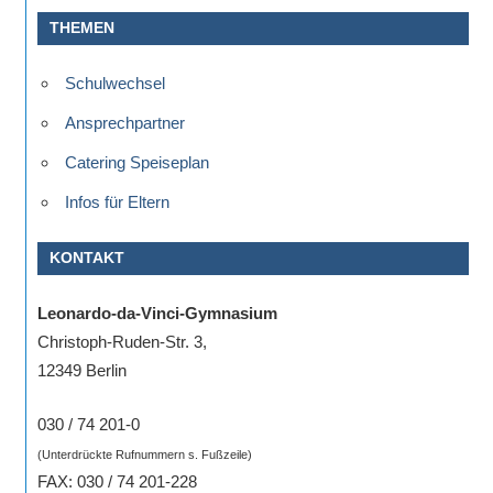
eine
THEMEN
Information
nicht
Schulwechsel
finden,
Ansprechpartner
stehen
am
Catering Speiseplan
Ende
Infos für Eltern
jeder
Seite
KONTAKT
verschiedene
Möglichkeiten
Leonardo-da-Vinci-Gymnasium
der
Christoph-Ruden-Str. 3,
Suche
12349 Berlin
zur
Verfügung.
030 / 74 201-0
(Unterdrückte Rufnummern s. Fußzeile)
FAX: 030 / 74 201-228