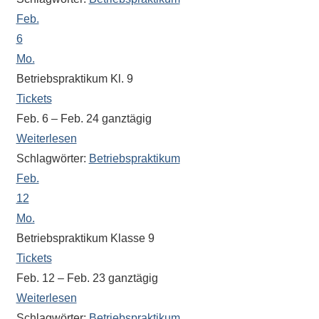
Antworten
Feb.
zu
bieten.
6
Daneben
Mo.
gibt
Betriebspraktikum Kl. 9
es
Tickets
viele
Feb. 6 – Feb. 24
ganztägig
Beiträge
Weiterlesen
zu
Schlagwörter:
Betriebspraktikum
den
Feb.
Aktivitäten
12
an
Mo.
unserer
Betriebspraktikum Klasse 9
Schule.
Tickets
Ob
Feb. 12 – Feb. 23
ganztägig
Sprach-,
Mathematik-
Weiterlesen
oder
Schlagwörter:
Betriebspraktikum