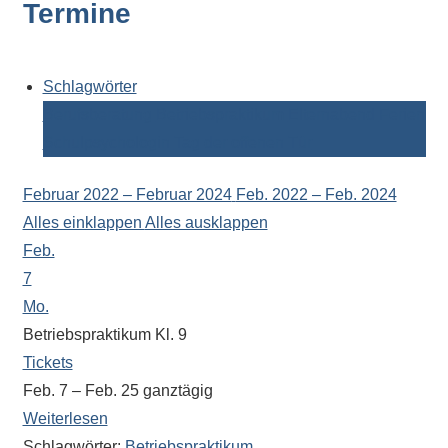
Termine
Kontaktdaten,
Informationen
zur
Zusammensetzung
Schlagwörter
der
Berufsberatung
Betriebspraktikum
Elternabend
Ferien
Schülerschaft
Schulpsychologin
Tag der offenen Tür
oder
zur
Februar 2022 – Februar 2024
Feb. 2022 – Feb. 2024
Ausstattung
Alles einklappen
Alles ausklappen
der
Feb.
Räume
7
–
Mo.
wir
Betriebspraktikum Kl. 9
versuchen
Tickets
auf
Feb. 7 – Feb. 25
ganztägig
alle
Weiterlesen
Fragen
Schlagwörter:
Betriebspraktikum