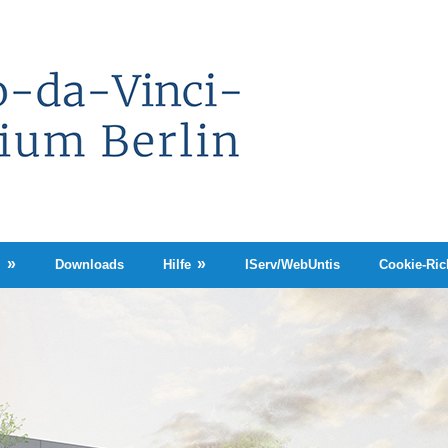
Leonardo-
da-
Vinci-
Gymnasium
Berlin
n
Downloads
Hilfe
IServ/WebUntis
Cookie-Rich