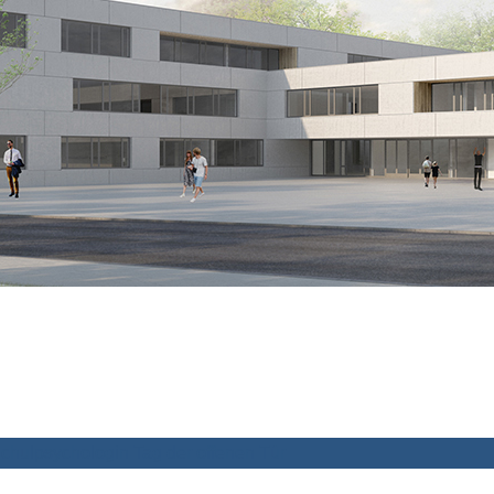
chulpsychologin
Tag der offenen Tür