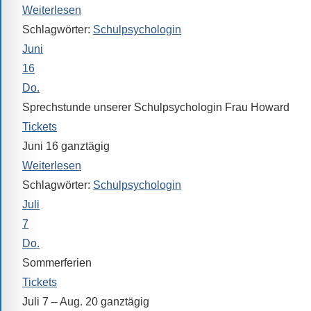
Verfügung.
Weiterlesen
Schlagwörter:
Schulpsychologin
Juni
16
Do.
Sprechstunde unserer Schulpsychologin Frau Howard
Tickets
Juni 16
ganztägig
Weiterlesen
Schlagwörter:
Schulpsychologin
Juli
7
Do.
Sommerferien
Tickets
Juli 7 – Aug. 20
ganztägig