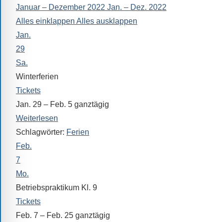
Januar – Dezember 2022
Jan. – Dez. 2022
alle
Alles einklappen
Alles ausklappen
Fragen
Jan.
Antworten
zu
29
bieten.
Sa.
Daneben
Winterferien
gibt
Tickets
es
Jan. 29 – Feb. 5
ganztägig
viele
Weiterlesen
Beiträge
Schlagwörter:
Ferien
zu
Feb.
den
7
Aktivitäten
Mo.
an
Betriebspraktikum Kl. 9
unserer
Tickets
Schule.
Feb. 7 – Feb. 25
ganztägig
Ob