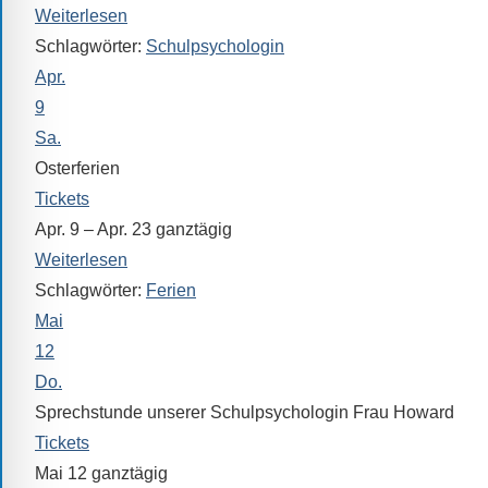
Sollten
Weiterlesen
Sie
Schlagwörter:
Schulpsychologin
einmal
Apr.
eine
9
Information
Sa.
nicht
Osterferien
finden,
Tickets
stehen
Apr. 9 – Apr. 23
ganztägig
am
Weiterlesen
Ende
Schlagwörter:
Ferien
jeder
Seite
Mai
verschiedene
12
Möglichkeiten
Do.
der
Sprechstunde unserer Schulpsychologin Frau Howard
Suche
Tickets
zur
Mai 12
ganztägig