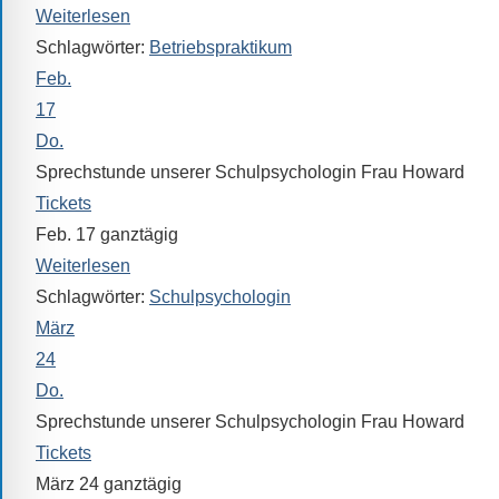
Sprach-,
Weiterlesen
Mathematik-
Schlagwörter:
Betriebspraktikum
oder
Feb.
Sportwettkampf,
17
Musik-
Do.
oder
Sprechstunde unserer Schulpsychologin Frau Howard
Theaterveranstaltung,
Tickets
Exkursion
Feb. 17
ganztägig
oder
Weiterlesen
Reise
Schlagwörter:
Schulpsychologin
–
März
unsere
24
Schülerinnen
Do.
und
Schüler
Sprechstunde unserer Schulpsychologin Frau Howard
sind
Tickets
dabei!
März 24
ganztägig