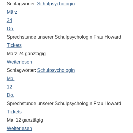
gibt
Schlagwörter:
Schulpsychologin
es
März
viele
24
Beiträge
Do.
zu
Sprechstunde unserer Schulpsychologin Frau Howard
den
Tickets
Aktivitäten
März 24
ganztägig
an
Weiterlesen
unserer
Schlagwörter:
Schulpsychologin
Schule.
Mai
Ob
12
Sprach-,
Do.
Mathematik-
oder
Sprechstunde unserer Schulpsychologin Frau Howard
Sportwettkampf,
Tickets
Musik-
Mai 12
ganztägig
oder
Weiterlesen