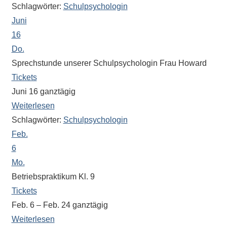
Theaterveranstaltung,
Schlagwörter:
Schulpsychologin
Exkursion
Juni
oder
16
Reise
Do.
–
Sprechstunde unserer Schulpsychologin Frau Howard
unsere
Tickets
Schülerinnen
Juni 16
ganztägig
und
Weiterlesen
Schüler
Schlagwörter:
Schulpsychologin
sind
dabei!
Feb.
Sollten
6
Sie
Mo.
einmal
Betriebspraktikum Kl. 9
eine
Tickets
Information
Feb. 6 – Feb. 24
ganztägig
nicht
Weiterlesen
finden,