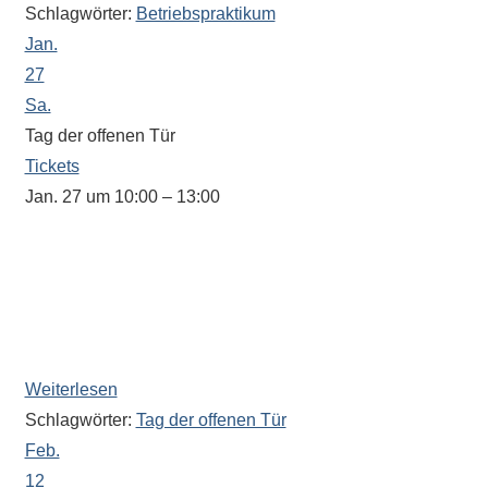
Schlagwörter:
Betriebspraktikum
stehen
Jan.
am
27
Ende
Sa.
jeder
Tag der offenen Tür
Seite
Tickets
verschiedene
Möglichkeiten
Jan. 27 um 10:00 – 13:00
der
In dieser Zeit steht Ihnen auch unser
Suche
Oberstufenkoordinator Herr Amrhein zu Fragen zur
zur
Oberstufe und Informationen über Wechselwünsche als
Verfügung.
Ansprechpartner zur Verfügung (Raum 082 im
Verwaltungsbereich).
Weiterlesen
Schlagwörter:
Tag der offenen Tür
Feb.
12