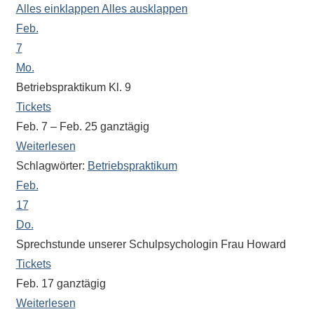
Alles einklappen
Alles ausklappen
der
Feb.
Schülerschaft
oder
7
zur
Mo.
Ausstattung
Betriebspraktikum Kl. 9
der
Tickets
Räume
Feb. 7 – Feb. 25
ganztägig
–
Weiterlesen
wir
Schlagwörter:
Betriebspraktikum
versuchen
Feb.
auf
17
alle
Do.
Fragen
Sprechstunde unserer Schulpsychologin Frau Howard
Antworten
Tickets
zu
Feb. 17
ganztägig
bieten.
Daneben
Weiterlesen