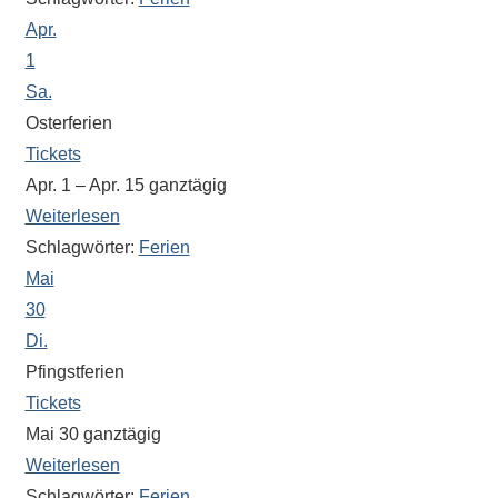
eine
Apr.
Information
1
nicht
Sa.
finden,
Osterferien
stehen
Tickets
am
Apr. 1 – Apr. 15
ganztägig
Ende
Weiterlesen
jeder
Schlagwörter:
Ferien
Seite
verschiedene
Mai
Möglichkeiten
30
der
Di.
Suche
Pfingstferien
zur
Tickets
Verfügung.
Mai 30
ganztägig
Weiterlesen
Schlagwörter:
Ferien