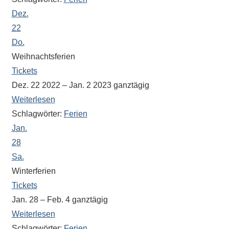
Sportwettkampf,
Dez.
Musik-
22
oder
Do.
Theaterveranstaltung,
Weihnachtsferien
Exkursion
Tickets
oder
Dez. 22 2022 – Jan. 2 2023
ganztägig
Reise
Weiterlesen
–
Schlagwörter:
Ferien
unsere
Jan.
Schülerinnen
28
und
Sa.
Schüler
sind
Winterferien
dabei!
Tickets
Sollten
Jan. 28 – Feb. 4
ganztägig
Sie
Weiterlesen
einmal
Schlagwörter:
Ferien