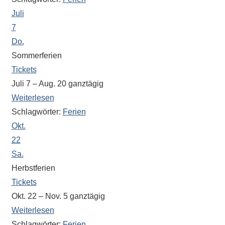
Antworten
Juli
zu
bieten.
7
Daneben
Do.
gibt
Sommerferien
es
Tickets
viele
Juli 7 – Aug. 20
ganztägig
Beiträge
Weiterlesen
zu
Schlagwörter:
Ferien
den
Okt.
Aktivitäten
22
an
Sa.
unserer
Herbstferien
Schule.
Tickets
Ob
Okt. 22 – Nov. 5
ganztägig
Sprach-,
Mathematik-
Weiterlesen
oder
Schlagwörter:
Ferien