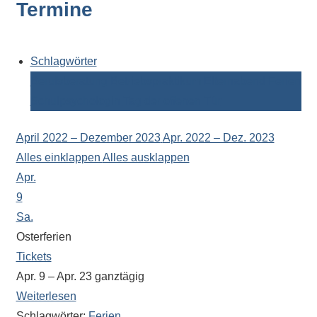
Termine
Kontaktdaten,
Informationen
zur
Zusammensetzung
Schlagwörter
der
Berufsberatung
Betriebspraktikum
Elternabend
Ferien
Schülerschaft
Schulpsychologin
Tag der offenen Tür
oder
zur
April 2022 – Dezember 2023
Apr. 2022 – Dez. 2023
Ausstattung
Alles einklappen
Alles ausklappen
der
Apr.
Räume
9
–
Sa.
wir
Osterferien
versuchen
Tickets
auf
Apr. 9 – Apr. 23
ganztägig
alle
Weiterlesen
Fragen
Schlagwörter:
Ferien