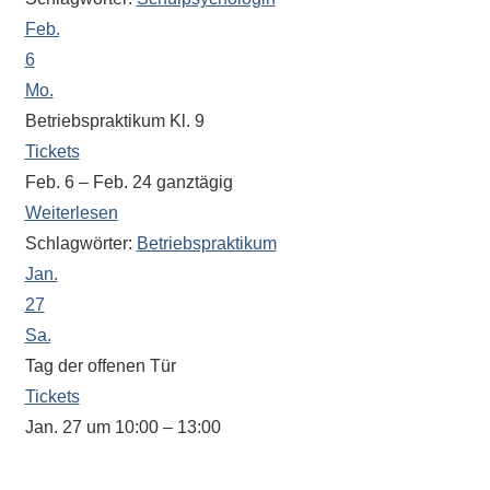
Sportwettkampf,
Feb.
Musik-
6
oder
Mo.
Theaterveranstaltung,
Betriebspraktikum Kl. 9
Exkursion
Tickets
oder
Feb. 6 – Feb. 24
ganztägig
Reise
Weiterlesen
–
Schlagwörter:
Betriebspraktikum
unsere
Jan.
Schülerinnen
27
und
Sa.
Schüler
sind
Tag der offenen Tür
dabei!
Tickets
Sollten
Jan. 27 um 10:00 – 13:00
Sie
In dieser Zeit steht Ihnen auch unser
einmal
Oberstufenkoordinator Herr Amrhein zu Fragen zur