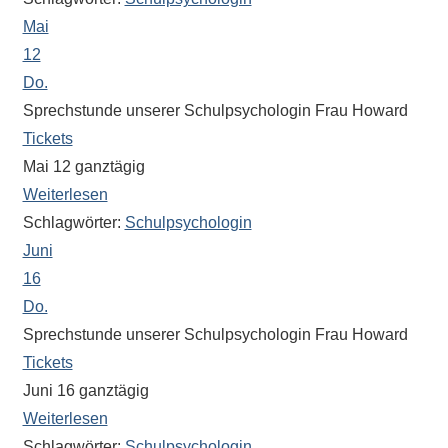
Antworten
Mai
zu
bieten.
12
Daneben
Do.
gibt
Sprechstunde unserer Schulpsychologin Frau Howard
es
Tickets
viele
Mai 12
ganztägig
Beiträge
Weiterlesen
zu
Schlagwörter:
Schulpsychologin
den
Juni
Aktivitäten
16
an
Do.
unserer
Sprechstunde unserer Schulpsychologin Frau Howard
Schule.
Tickets
Ob
Juni 16
ganztägig
Sprach-,
Mathematik-
Weiterlesen
oder
Schlagwörter:
Schulpsychologin