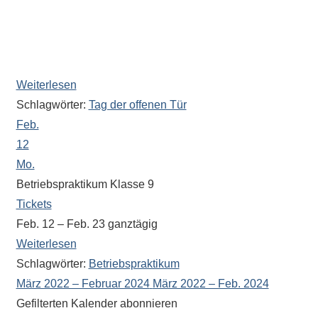
eine
Oberstufe und Informationen über Wechselwünsche als
Information
Ansprechpartner zur Verfügung (Raum 082 im
nicht
Verwaltungsbereich).
finden,
stehen
Weiterlesen
am
Schlagwörter:
Tag der offenen Tür
Ende
Feb.
jeder
12
Seite
Mo.
verschiedene
Betriebspraktikum Klasse 9
Möglichkeiten
Tickets
der
Feb. 12 – Feb. 23
ganztägig
Suche
Weiterlesen
zur
Schlagwörter:
Betriebspraktikum
Verfügung.
März 2022 – Februar 2024
März 2022 – Feb. 2024
Gefilterten Kalender abonnieren