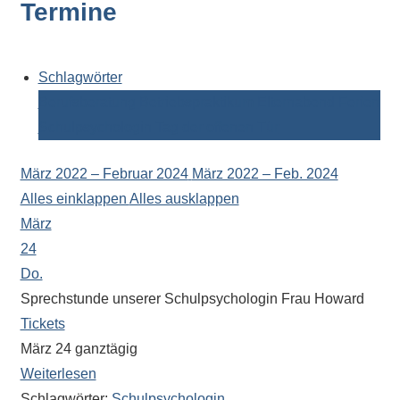
Termine
Kontaktdaten,
Informationen
zur
Zusammensetzung
Schlagwörter
der
Berufsberatung
Betriebspraktikum
Elternabend
Ferien
Schülerschaft
Schulpsychologin
Tag der offenen Tür
oder
zur
März 2022 – Februar 2024
März 2022 – Feb. 2024
Ausstattung
Alles einklappen
Alles ausklappen
der
März
Räume
24
–
Do.
wir
Sprechstunde unserer Schulpsychologin Frau Howard
versuchen
Tickets
auf
März 24
ganztägig
alle
Weiterlesen
Fragen
Schlagwörter:
Schulpsychologin