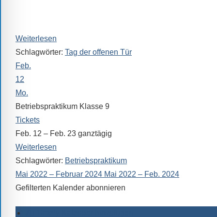
Sollten
In dieser Zeit steht Ihnen auch unser Oberstufenkoordinat
Sie
Wechselwünsche als Ansprechpartner zur Verfügung (Rau
einmal
Weiterlesen
eine
Schlagwörter:
Tag der offenen Tür
Information
Feb.
nicht
finden,
12
stehen
Mo.
am
Betriebspraktikum Klasse 9
Ende
Tickets
jeder
Feb. 12 – Feb. 23
ganztägig
Seite
Weiterlesen
verschiedene
Schlagwörter:
Betriebspraktikum
Möglichkeiten
Mai 2022 – Februar 2024
Mai 2022 – Feb. 2024
der
Gefilterten Kalender abonnieren
Suche
zur
Zu Timely-Kalender hinzufügen