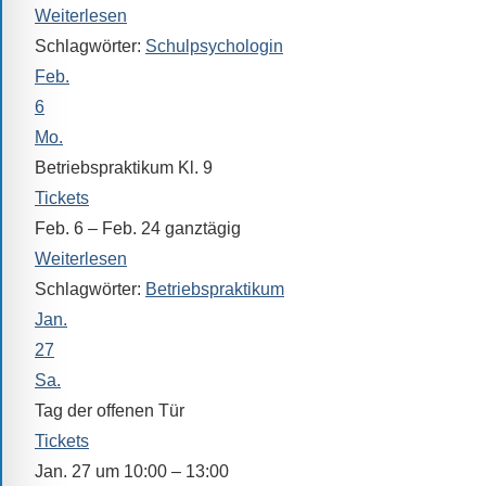
Sprach-,
Weiterlesen
Mathematik-
Schlagwörter:
Schulpsychologin
oder
Feb.
Sportwettkampf,
6
Musik-
Mo.
oder
Betriebspraktikum Kl. 9
Theaterveranstaltung,
Tickets
Exkursion
Feb. 6 – Feb. 24
ganztägig
oder
Weiterlesen
Reise
Schlagwörter:
Betriebspraktikum
–
Jan.
unsere
27
Schülerinnen
Sa.
und
Schüler
Tag der offenen Tür
sind
Tickets
dabei!
Jan. 27 um 10:00 – 13:00