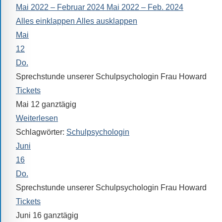
Mai 2022 – Februar 2024
Mai 2022 – Feb. 2024
alle
Alles einklappen
Alles ausklappen
Fragen
Mai
Antworten
zu
12
bieten.
Do.
Daneben
Sprechstunde unserer Schulpsychologin Frau Howard
gibt
Tickets
es
Mai 12
ganztägig
viele
Weiterlesen
Beiträge
Schlagwörter:
Schulpsychologin
zu
Juni
den
16
Aktivitäten
Do.
an
Sprechstunde unserer Schulpsychologin Frau Howard
unserer
Tickets
Schule.
Juni 16
ganztägig
Ob