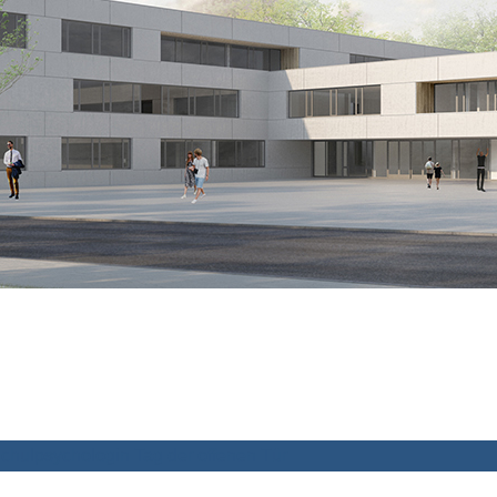
chulpsychologin
Tag der offenen Tür