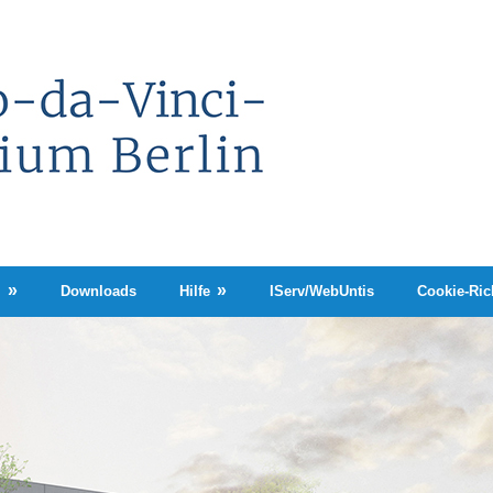
Leonardo-
da-
Vinci-
Gymnasium
Berlin
n
Downloads
Hilfe
IServ/WebUntis
Cookie-Rich