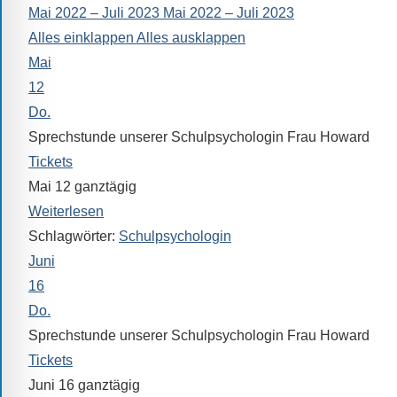
Mai 2022 – Juli 2023
Mai 2022 – Juli 2023
alle
Alles einklappen
Alles ausklappen
Fragen
Mai
Antworten
zu
12
bieten.
Do.
Daneben
Sprechstunde unserer Schulpsychologin Frau Howard
gibt
Tickets
es
Mai 12
ganztägig
viele
Weiterlesen
Beiträge
Schlagwörter:
Schulpsychologin
zu
Juni
den
16
Aktivitäten
Do.
an
Sprechstunde unserer Schulpsychologin Frau Howard
unserer
Tickets
Schule.
Juni 16
ganztägig
Ob