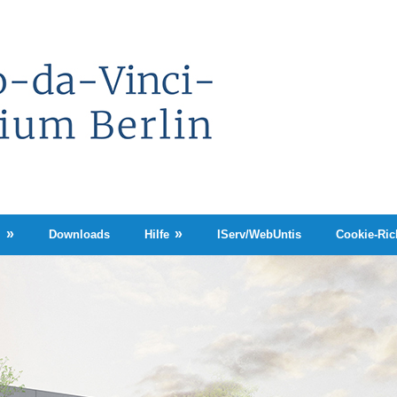
Leonardo-
da-
Vinci-
Gymnasium
Berlin
n
Downloads
Hilfe
IServ/WebUntis
Cookie-Rich