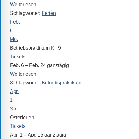
Verfügung.
Weiterlesen
Schlagwörter:
Ferien
Feb.
6
Mo.
Betriebspraktikum Kl. 9
Tickets
Feb. 6 – Feb. 24
ganztägig
Weiterlesen
Schlagwörter:
Betriebspraktikum
Apr.
1
Sa.
Osterferien
Tickets
Apr. 1 – Apr. 15
ganztägig