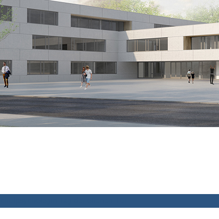
chulpsychologin
Tag der offenen Tür