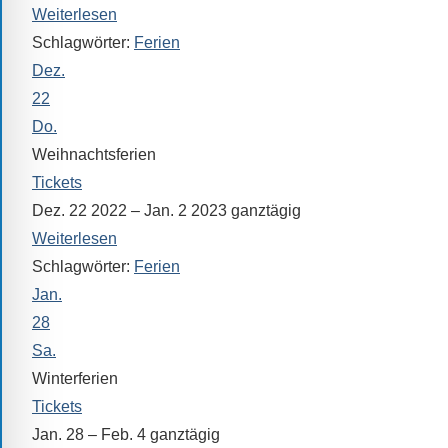
Sollten
Weiterlesen
Sie
Schlagwörter:
Ferien
einmal
Dez.
eine
22
Information
Do.
nicht
Weihnachtsferien
finden,
Tickets
stehen
Dez. 22 2022 – Jan. 2 2023
ganztägig
am
Weiterlesen
Ende
Schlagwörter:
Ferien
jeder
Seite
Jan.
verschiedene
28
Möglichkeiten
Sa.
der
Winterferien
Suche
Tickets
zur
Jan. 28 – Feb. 4
ganztägig