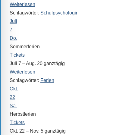
Sprach-,
Weiterlesen
Mathematik-
Schlagwörter:
Schulpsychologin
oder
Juli
Sportwettkampf,
7
Musik-
Do.
oder
Sommerferien
Theaterveranstaltung,
Tickets
Exkursion
Juli 7 – Aug. 20
ganztägig
oder
Weiterlesen
Reise
Schlagwörter:
Ferien
–
Okt.
unsere
22
Schülerinnen
Sa.
und
Schüler
Herbstferien
sind
Tickets
dabei!
Okt. 22 – Nov. 5
ganztägig