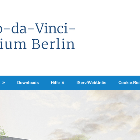
Leonardo-
da-
Vinci-
Gymnasium
Berlin
n
Downloads
Hilfe
IServ/WebUntis
Cookie-Rich