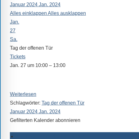
Januar 2024
Jan. 2024
alle
Alles einklappen
Alles ausklappen
Fragen
Jan.
Antworten
zu
27
bieten.
Sa.
Daneben
Tag der offenen Tür
gibt
Tickets
es
Jan. 27 um 10:00 – 13:00
viele
In dieser Zeit steht Ihnen auch unser Oberstufenkoordinat
Beiträge
Wechselwünsche als Ansprechpartner zur Verfügung (Rau
zu
Weiterlesen
den
Aktivitäten
Schlagwörter:
Tag der offenen Tür
an
Januar 2024
Jan. 2024
unserer
Gefilterten Kalender abonnieren
Schule.
Ob
Zu Timely-Kalender hinzufügen