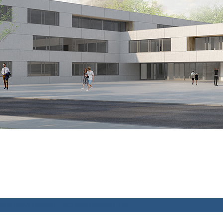
chulpsychologin
Tag der offenen Tür