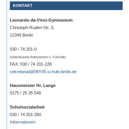
KONTAKT
Sportwettkampf,
Musik-
Leonardo-da-Vinci-Gymnasium
oder
Christoph-Ruden-Str. 3,
Theaterveranstaltung,
12349 Berlin
Exkursion
oder
030 / 74 201-0
Reise
(Unterdrückte Rufnummern s. Fußzeile)
–
FAX: 030 / 74 201-228
unsere
sekretariat@08Y05.schule.berlin.de
Schülerinnen
und
Hausmeister Hr. Lange
Schüler
0175 / 25 35 548
sind
dabei!
Schulsozialarbeit
Sollten
030 / 74 201-260
Sie
Informationen
einmal