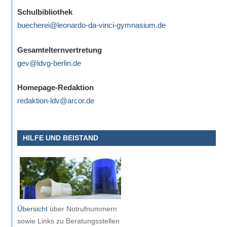
eine
Schulbibliothek
Information
buecherei@leonardo-da-vinci-gymnasium.de
nicht
finden,
Gesamtelternvertretung
stehen
gev@ldvg-berlin.de
am
Ende
Homepage-Redaktion
jeder
redaktion-ldv@arcor.de
Seite
verschiedene
HILFE UND BEISTAND
Möglichkeiten
der
Suche
zur
Verfügung.
Übersicht
über Notrufnummern
sowie Links zu Beratungsstellen