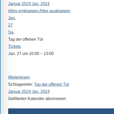
Januar 2024
Jan. 2024
alle
Alles einklappen
Alles ausklappen
Fragen
Jan.
Antworten
zu
27
bieten.
Sa.
Daneben
Tag der offenen Tür
gibt
Tickets
es
Jan. 27 um 10:00 – 13:00
viele
In dieser Zeit steht Ihnen auch unser Oberstufenkoordinat
Beiträge
Wechselwünsche als Ansprechpartner zur Verfügung (Rau
zu
Weiterlesen
den
Aktivitäten
Schlagwörter:
Tag der offenen Tür
an
Januar 2024
Jan. 2024
unserer
Gefilterten Kalender abonnieren
Schule.
Ob
Zu Timely-Kalender hinzufügen