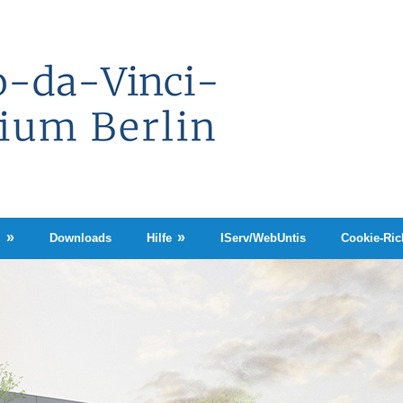
Leonardo-
da-
Vinci-
Gymnasium
Berlin
n
Downloads
Hilfe
IServ/WebUntis
Cookie-Rich