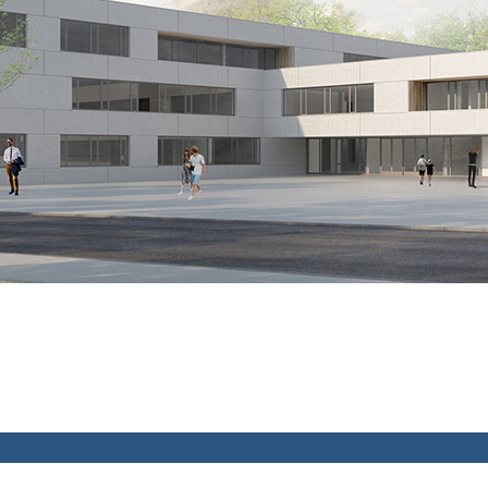
chulpsychologin
Tag der offenen Tür