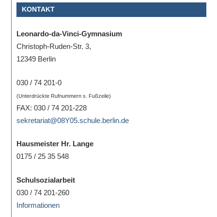
KONTAKT
Sportwettkampf,
Musik-
Leonardo-da-Vinci-Gymnasium
oder
Christoph-Ruden-Str. 3,
Theaterveranstaltung,
12349 Berlin
Exkursion
oder
030 / 74 201-0
Reise
(Unterdrückte Rufnummern s. Fußzeile)
–
FAX: 030 / 74 201-228
unsere
sekretariat@08Y05.schule.berlin.de
Schülerinnen
und
Hausmeister Hr. Lange
Schüler
0175 / 25 35 548
sind
dabei!
Schulsozialarbeit
Sollten
030 / 74 201-260
Sie
Informationen
einmal