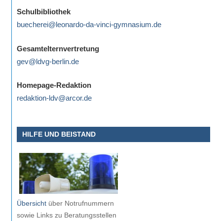
eine
Schulbibliothek
Information
buecherei@leonardo-da-vinci-gymnasium.de
nicht
finden,
Gesamtelternvertretung
stehen
gev@ldvg-berlin.de
am
Ende
Homepage-Redaktion
jeder
redaktion-ldv@arcor.de
Seite
verschiedene
HILFE UND BEISTAND
Möglichkeiten
der
Suche
zur
Verfügung.
Übersicht
über Notrufnummern
sowie Links zu Beratungsstellen