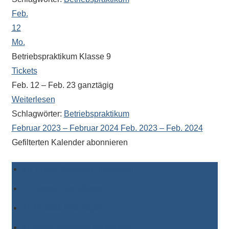
Antworten
Feb.
zu
bieten.
12
Daneben
Mo.
gibt
Betriebspraktikum Klasse 9
es
Tickets
viele
Feb. 12 – Feb. 23
ganztägig
Beiträge
Weiterlesen
zu
Schlagwörter:
Betriebspraktikum
den
Februar 2023 – Februar 2024
Feb. 2023 – Feb. 2024
Aktivitäten
Gefilterten Kalender abonnieren
an
unserer
Zu Timely-Kalender hinzufügen
Schule.
Ob
Zu Google hinzufügen
Sprach-,
Zu Outlook hinzufügen
Mathematik-
oder
Zu Apple-Kalender hinzufügen