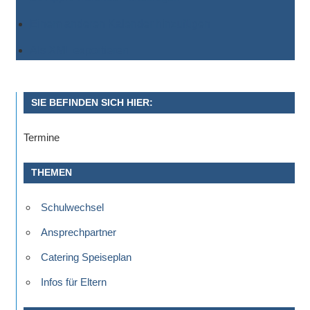
Sportwettkampf,
Einem anderen Kalender hinzufügen
Musik-
Als XML exportieren
oder
Theaterveranstaltung,
Exkursion
SIE BEFINDEN SICH HIER:
oder
Reise
Termine
–
unsere
THEMEN
Schülerinnen
und
Schulwechsel
Schüler
sind
Ansprechpartner
dabei!
Catering Speiseplan
Sollten
Infos für Eltern
Sie
einmal