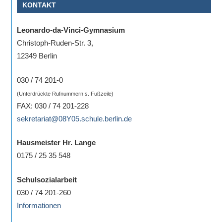
KONTAKT
eine
Information
Leonardo-da-Vinci-Gymnasium
nicht
Christoph-Ruden-Str. 3,
finden,
12349 Berlin
stehen
am
030 / 74 201-0
Ende
(Unterdrückte Rufnummern s. Fußzeile)
jeder
FAX: 030 / 74 201-228
Seite
sekretariat@08Y05.schule.berlin.de
verschiedene
Möglichkeiten
Hausmeister Hr. Lange
der
0175 / 25 35 548
Suche
zur
Schulsozialarbeit
Verfügung.
030 / 74 201-260
Informationen