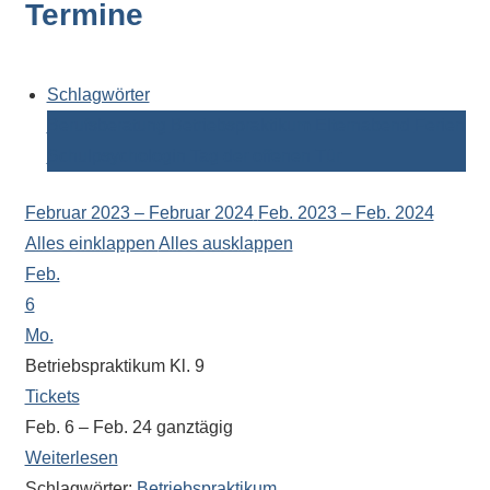
Termine
Kontaktdaten,
Informationen
zur
Zusammensetzung
Schlagwörter
der
Berufsberatung
Betriebspraktikum
Elternabend
Ferien
Schülerschaft
Schulpsychologin
Tag der offenen Tür
oder
zur
Februar 2023 – Februar 2024
Feb. 2023 – Feb. 2024
Ausstattung
Alles einklappen
Alles ausklappen
der
Feb.
Räume
6
–
Mo.
wir
Betriebspraktikum Kl. 9
versuchen
Tickets
auf
Feb. 6 – Feb. 24
ganztägig
alle
Weiterlesen
Fragen
Schlagwörter:
Betriebspraktikum