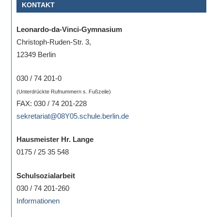
KONTAKT
eine
Information
Leonardo-da-Vinci-Gymnasium
nicht
Christoph-Ruden-Str. 3,
finden,
12349 Berlin
stehen
am
030 / 74 201-0
Ende
(Unterdrückte Rufnummern s. Fußzeile)
jeder
FAX: 030 / 74 201-228
Seite
sekretariat@08Y05.schule.berlin.de
verschiedene
Möglichkeiten
Hausmeister Hr. Lange
der
0175 / 25 35 548
Suche
zur
Schulsozialarbeit
Verfügung.
030 / 74 201-260
Informationen