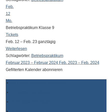
Antworten
Feb.
zu
bieten.
12
Daneben
Mo.
gibt
Betriebspraktikum Klasse 9
es
Tickets
viele
Feb. 12 – Feb. 23
ganztägig
Beiträge
Weiterlesen
zu
Schlagwörter:
Betriebspraktikum
den
Februar 2023 – Februar 2024
Feb. 2023 – Feb. 2024
Aktivitäten
Gefilterten Kalender abonnieren
an
unserer
Zu Timely-Kalender hinzufügen
Schule.
Ob
Zu Google hinzufügen
Sprach-,
Zu Outlook hinzufügen
Mathematik-
oder
Zu Apple-Kalender hinzufügen