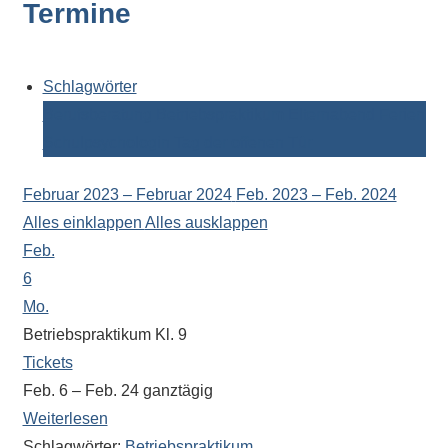
Termine
Kontaktdaten,
Informationen
zur
Zusammensetzung
Schlagwörter
der
Berufsberatung
Betriebspraktikum
Elternabend
Ferien
Schülerschaft
Schulpsychologin
Tag der offenen Tür
oder
zur
Februar 2023 – Februar 2024
Feb. 2023 – Feb. 2024
Ausstattung
Alles einklappen
Alles ausklappen
der
Feb.
Räume
6
–
Mo.
wir
Betriebspraktikum Kl. 9
versuchen
Tickets
auf
Feb. 6 – Feb. 24
ganztägig
alle
Weiterlesen
Fragen
Schlagwörter:
Betriebspraktikum