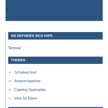
Sportwettkampf,
Einem anderen Kalender hinzufügen
Musik-
Als XML exportieren
oder
Theaterveranstaltung,
Exkursion
SIE BEFINDEN SICH HIER:
oder
Reise
Termine
–
unsere
THEMEN
Schülerinnen
und
Schulwechsel
Schüler
sind
Ansprechpartner
dabei!
Catering Speiseplan
Sollten
Infos für Eltern
Sie
einmal