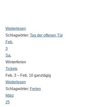
eine
Oberstufe und Informationen über Wechselwünsche als
Information
Ansprechpartner zur Verfügung (Raum 082 im
nicht
Verwaltungsbereich).
finden,
stehen
Weiterlesen
am
Schlagwörter:
Tag der offenen Tür
Ende
Feb.
jeder
3
Seite
Sa.
verschiedene
Winterferien
Möglichkeiten
Tickets
der
Feb. 3 – Feb. 10
ganztägig
Suche
Weiterlesen
zur
Schlagwörter:
Ferien
Verfügung.
März
25