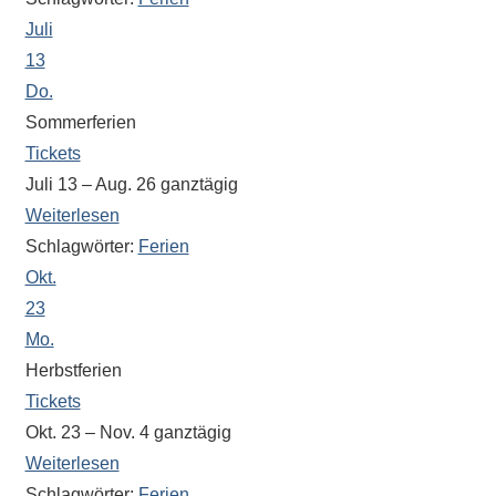
Antworten
Juli
zu
bieten.
13
Daneben
Do.
gibt
Sommerferien
es
Tickets
viele
Juli 13 – Aug. 26
ganztägig
Beiträge
Weiterlesen
zu
Schlagwörter:
Ferien
den
Okt.
Aktivitäten
23
an
Mo.
unserer
Herbstferien
Schule.
Tickets
Ob
Okt. 23 – Nov. 4
ganztägig
Sprach-,
Mathematik-
Weiterlesen
oder
Schlagwörter:
Ferien