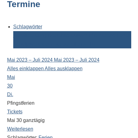
Termine
Kontaktdaten,
Informationen
zur
Zusammensetzung
Schlagwörter
der
Berufsberatung
Betriebspraktikum
Elternabend
Ferien
Schülerschaft
Schulpsychologin
Tag der offenen Tür
oder
zur
Mai 2023 – Juli 2024
Mai 2023 – Juli 2024
Ausstattung
Alles einklappen
Alles ausklappen
der
Mai
Räume
30
–
Di.
wir
Pfingstferien
versuchen
Tickets
auf
Mai 30
ganztägig
alle
Weiterlesen
Fragen
Schlagwörter:
Ferien