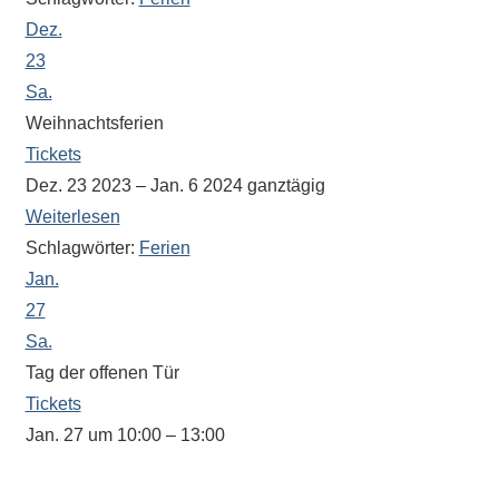
Sportwettkampf,
Dez.
Musik-
23
oder
Sa.
Theaterveranstaltung,
Weihnachtsferien
Exkursion
Tickets
oder
Dez. 23 2023 – Jan. 6 2024
ganztägig
Reise
Weiterlesen
–
Schlagwörter:
Ferien
unsere
Jan.
Schülerinnen
27
und
Sa.
Schüler
sind
Tag der offenen Tür
dabei!
Tickets
Sollten
Jan. 27 um 10:00 – 13:00
Sie
In dieser Zeit steht Ihnen auch unser
einmal
Oberstufenkoordinator Herr Amrhein zu Fragen zur