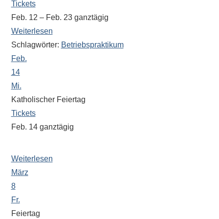
Tickets
eine
Feb. 12 – Feb. 23
ganztägig
Information
Weiterlesen
nicht
Schlagwörter:
Betriebspraktikum
finden,
stehen
Feb.
am
14
Ende
Mi.
jeder
Katholischer Feiertag
Seite
Tickets
verschiedene
Feb. 14
ganztägig
Möglichkeiten
2 freie Std. für kath. Schülerinnen und Schüler
der
Weiterlesen
Suche
März
zur
Verfügung.
8
Fr.
Feiertag