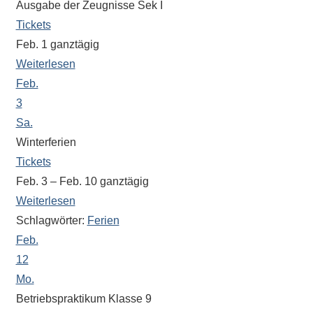
Ausgabe der Zeugnisse Sek I
Sportwettkampf,
Tickets
Musik-
Feb. 1
ganztägig
oder
Weiterlesen
Theaterveranstaltung,
Feb.
Exkursion
3
oder
Sa.
Reise
–
Winterferien
unsere
Tickets
Schülerinnen
Feb. 3 – Feb. 10
ganztägig
und
Weiterlesen
Schüler
Schlagwörter:
Ferien
sind
Feb.
dabei!
12
Sollten
Mo.
Sie
Betriebspraktikum Klasse 9
einmal