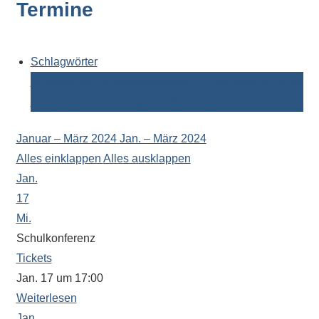
Termine
Kontaktdaten,
Informationen
zur
Zusammensetzung
Schlagwörter
der
Berufsberatung
Betriebspraktikum
Elternabend
Ferien
Schülerschaft
Schulpsychologin
Tag der offenen Tür
oder
zur
Januar – März 2024
Jan. – März 2024
Ausstattung
Alles einklappen
Alles ausklappen
der
Jan.
Räume
17
–
Mi.
wir
Schulkonferenz
versuchen
Tickets
auf
Jan. 17 um 17:00
alle
Weiterlesen
Fragen
Jan.