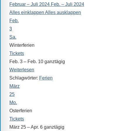
Februar – Juli 2024
Feb. – Juli 2024
alle
Alles einklappen
Alles ausklappen
Fragen
Feb.
Antworten
zu
3
bieten.
Sa.
Daneben
Winterferien
gibt
Tickets
es
Feb. 3 – Feb. 10
ganztägig
viele
Weiterlesen
Beiträge
Schlagwörter:
Ferien
zu
März
den
25
Aktivitäten
Mo.
an
Osterferien
unserer
Tickets
Schule.
März 25 – Apr. 6
ganztägig
Ob