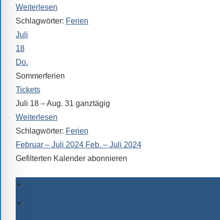
Sprach-,
Weiterlesen
Mathematik-
Schlagwörter:
Ferien
oder
Juli
Sportwettkampf,
18
Musik-
Do.
oder
Sommerferien
Theaterveranstaltung,
Tickets
Exkursion
Juli 18 – Aug. 31
ganztägig
oder
Weiterlesen
Reise
Schlagwörter:
Ferien
–
Februar – Juli 2024
Feb. – Juli 2024
unsere
Gefilterten Kalender abonnieren
Schülerinnen
und
Zu Timely-Kalender hinzufügen
Schüler
sind
Zu Google hinzufügen
dabei!