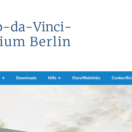
Leonardo-
da-
Vinci-
Gymnasium
Berlin
n
Downloads
Hilfe
IServ/WebUntis
Cookie-Rich