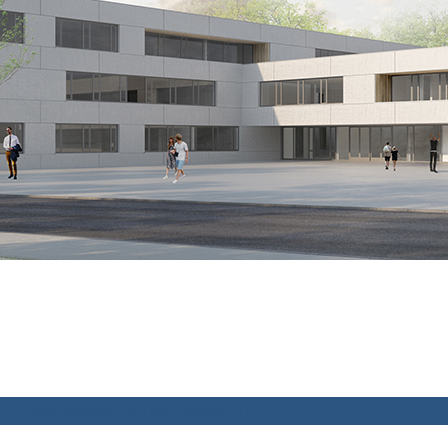
chulpsychologin
Tag der offenen Tür