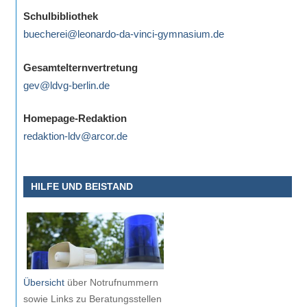
eine
Schulbibliothek
Information
buecherei@leonardo-da-vinci-gymnasium.de
nicht
finden,
Gesamtelternvertretung
stehen
gev@ldvg-berlin.de
am
Ende
Homepage-Redaktion
jeder
redaktion-ldv@arcor.de
Seite
verschiedene
HILFE UND BEISTAND
Möglichkeiten
der
Suche
zur
Verfügung.
Übersicht
über Notrufnummern
sowie Links zu Beratungsstellen