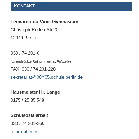
KONTAKT
Sportwettkampf,
Musik-
Leonardo-da-Vinci-Gymnasium
oder
Christoph-Ruden-Str. 3,
Theaterveranstaltung,
12349 Berlin
Exkursion
oder
030 / 74 201-0
Reise
(Unterdrückte Rufnummern s. Fußzeile)
–
FAX: 030 / 74 201-228
unsere
sekretariat@08Y05.schule.berlin.de
Schülerinnen
und
Hausmeister Hr. Lange
Schüler
0175 / 25 35 548
sind
dabei!
Schulsozialarbeit
Sollten
030 / 74 201-260
Sie
Informationen
einmal