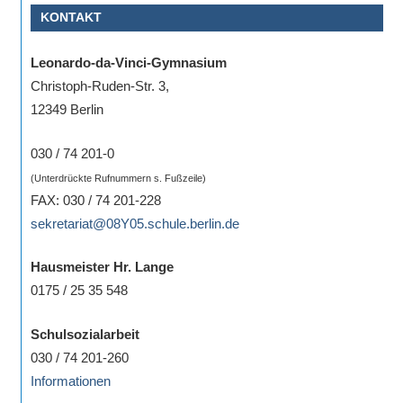
KONTAKT
Sportwettkampf,
Musik-
Leonardo-da-Vinci-Gymnasium
oder
Christoph-Ruden-Str. 3,
Theaterveranstaltung,
12349 Berlin
Exkursion
oder
030 / 74 201-0
Reise
(Unterdrückte Rufnummern s. Fußzeile)
–
FAX: 030 / 74 201-228
unsere
sekretariat@08Y05.schule.berlin.de
Schülerinnen
und
Hausmeister Hr. Lange
Schüler
0175 / 25 35 548
sind
dabei!
Schulsozialarbeit
Sollten
030 / 74 201-260
Sie
Informationen
einmal