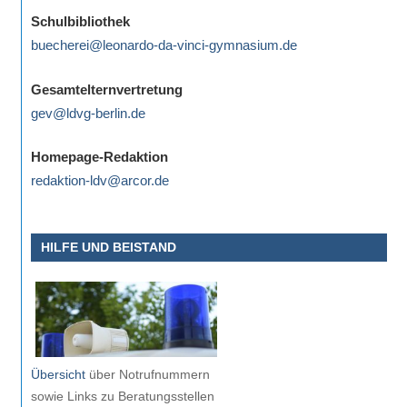
eine
Schulbibliothek
Information
buecherei@leonardo-da-vinci-gymnasium.de
nicht
finden,
Gesamtelternvertretung
stehen
gev@ldvg-berlin.de
am
Ende
Homepage-Redaktion
jeder
redaktion-ldv@arcor.de
Seite
verschiedene
HILFE UND BEISTAND
Möglichkeiten
der
Suche
zur
Verfügung.
Übersicht
über Notrufnummern
sowie Links zu Beratungsstellen