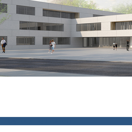
chulpsychologin
Tag der offenen Tür