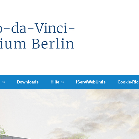
Leonardo-
da-
Vinci-
Gymnasium
Berlin
n
Downloads
Hilfe
IServ/WebUntis
Cookie-Rich