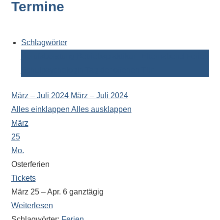
Termine
Kontaktdaten,
Informationen
zur
Zusammensetzung
Schlagwörter
der
Berufsberatung
Betriebspraktikum
Elternabend
Ferien
Schülerschaft
Schulpsychologin
Tag der offenen Tür
oder
zur
März – Juli 2024
März – Juli 2024
Ausstattung
Alles einklappen
Alles ausklappen
der
März
Räume
25
–
Mo.
wir
Osterferien
versuchen
Tickets
auf
März 25 – Apr. 6
ganztägig
alle
Weiterlesen
Fragen
Schlagwörter:
Ferien