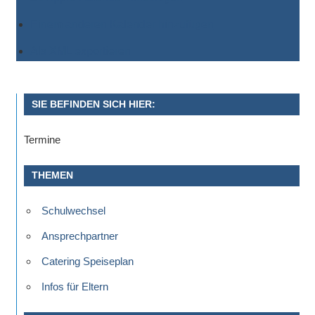
Sportwettkampf,
Einem anderen Kalender hinzufügen
Musik-
Als XML exportieren
oder
Theaterveranstaltung,
Exkursion
SIE BEFINDEN SICH HIER:
oder
Reise
Termine
–
unsere
THEMEN
Schülerinnen
und
Schulwechsel
Schüler
sind
Ansprechpartner
dabei!
Catering Speiseplan
Sollten
Infos für Eltern
Sie
einmal