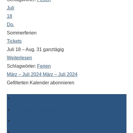
Antworten
Juli
zu
bieten.
18
Daneben
Do.
gibt
Sommerferien
es
Tickets
viele
Juli 18 – Aug. 31
ganztägig
Beiträge
Weiterlesen
zu
Schlagwörter:
Ferien
den
März – Juli 2024
März – Juli 2024
Aktivitäten
Gefilterten Kalender abonnieren
an
unserer
Zu Timely-Kalender hinzufügen
Schule.
Ob
Zu Google hinzufügen
Sprach-,
Zu Outlook hinzufügen
Mathematik-
oder
Zu Apple-Kalender hinzufügen