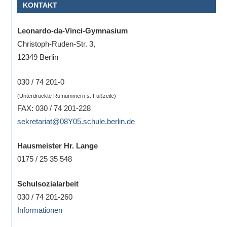
KONTAKT
eine
Information
Leonardo-da-Vinci-Gymnasium
nicht
Christoph-Ruden-Str. 3,
finden,
12349 Berlin
stehen
am
030 / 74 201-0
Ende
(Unterdrückte Rufnummern s. Fußzeile)
jeder
FAX: 030 / 74 201-228
Seite
sekretariat@08Y05.schule.berlin.de
verschiedene
Möglichkeiten
Hausmeister Hr. Lange
der
0175 / 25 35 548
Suche
zur
Schulsozialarbeit
Verfügung.
030 / 74 201-260
Informationen