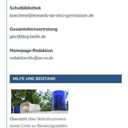
eine
Schulbibliothek
Information
buecherei@leonardo-da-vinci-gymnasium.de
nicht
finden,
Gesamtelternvertretung
stehen
gev@ldvg-berlin.de
am
Ende
Homepage-Redaktion
jeder
redaktion-ldv@arcor.de
Seite
verschiedene
Möglichkeiten
HILFE UND BEISTAND
der
Suche
zur
Verfügung.
Übersicht
über Notrufnummern
sowie Links zu Beratungsstellen