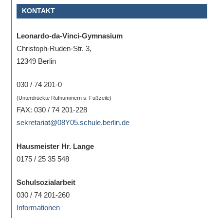
Sportwettkampf,
KONTAKT
Musik-
oder
Leonardo-da-Vinci-Gymnasium
Theaterveranstaltung,
Christoph-Ruden-Str. 3,
Exkursion
12349 Berlin
oder
030 / 74 201-0
Reise
–
(Unterdrückte Rufnummern s. Fußzeile)
FAX: 030 / 74 201-228
unsere
sekretariat@08Y05.schule.berlin.de
Schülerinnen
und
Hausmeister Hr. Lange
Schüler
0175 / 25 35 548
sind
dabei!
Schulsozialarbeit
Sollten
030 / 74 201-260
Sie
Informationen
einmal