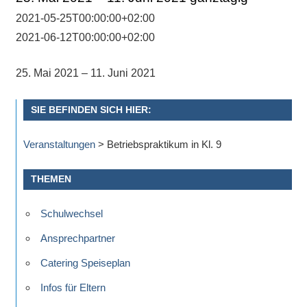
Antworten
zu
2021-05-25T00:00:00+02:00
bieten.
2021-06-12T00:00:00+02:00
Daneben
gibt
25. Mai 2021 – 11. Juni 2021
es
viele
SIE BEFINDEN SICH HIER:
Beiträge
zu
Veranstaltungen
>
Betriebspraktikum in Kl. 9
den
Aktivitäten
THEMEN
an
Schulwechsel
unserer
Schule.
Ansprechpartner
Ob
Catering Speiseplan
Sprach-,
Mathematik-
Infos für Eltern
oder