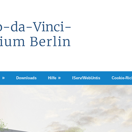
Leonardo-
da-
Vinci-
Gymnasium
Berlin
n
Downloads
Hilfe
IServ/WebUntis
Cookie-Rich