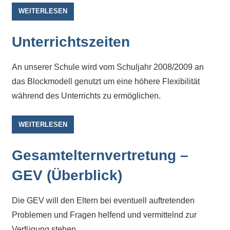
Sportwettkampf,
WEITERLESEN
Musik-
oder
Unterrichtszeiten
Theaterveranstaltung,
Exkursion
An unserer Schule wird vom Schuljahr 2008/2009 an
oder
das Blockmodell genutzt um eine höhere Flexibilität
Reise
während des Unterrichts zu ermöglichen.
–
unsere
WEITERLESEN
Schülerinnen
und
Gesamtelternvertretung –
Schüler
sind
GEV (Überblick)
dabei!
Sollten
Die GEV will den Eltern bei eventuell auftretenden
Sie
Problemen und Fragen helfend und vermittelnd zur
einmal
Verfügung stehen.