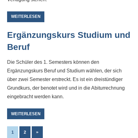
eine
Information
WEITERLESEN
nicht
finden,
Ergänzungskurs Studium und
stehen
am
Beruf
Ende
jeder
Die Schüler des 1. Semesters können den
Seite
Ergänzungskurs Beruf und Studium wählen, der sich
verschiedene
über zwei Semester erstreckt. Es ist ein dreistündiger
Möglichkeiten
Grundkurs, der benotet wird und in die Abiturrechnung
der
eingebracht werden kann.
Suche
zur
WEITERLESEN
Verfügung.
Seitennummerierung
Nächste
1
2
»