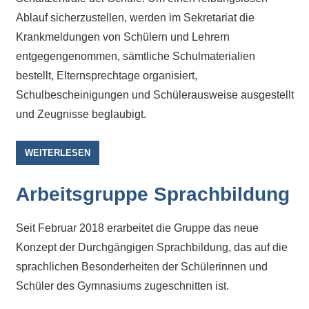
Antworten
Ablauf sicherzustellen, werden im Sekretariat die
zu
bieten.
Krankmeldungen von Schülern und Lehrern
Daneben
entgegengenommen, sämtliche Schulmaterialien
gibt
bestellt, Elternsprechtage organisiert,
es
Schulbescheinigungen und Schülerausweise ausgestellt
viele
und Zeugnisse beglaubigt.
Beiträge
zu
WEITERLESEN
den
Aktivitäten
Arbeitsgruppe Sprachbildung
an
unserer
Seit Februar 2018 erarbeitet die Gruppe das neue
Schule.
Konzept der Durchgängigen Sprachbildung, das auf die
Ob
sprachlichen Besonderheiten der Schülerinnen und
Sprach-,
Schüler des Gymnasiums zugeschnitten ist.
Mathematik-
oder