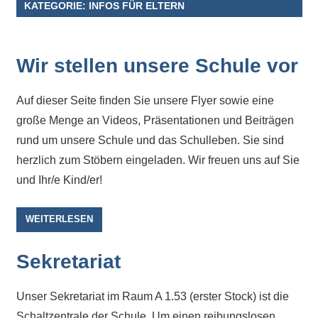
Kontaktdaten,
KATEGORIE:
INFOS FÜR ELTERN
Informationen
zur
Zusammensetzung
Wir stellen unsere Schule vor
der
Schülerschaft
Auf dieser Seite finden Sie unsere Flyer sowie eine
oder
große Menge an Videos, Präsentationen und Beiträgen
zur
rund um unsere Schule und das Schulleben. Sie sind
Ausstattung
herzlich zum Stöbern eingeladen. Wir freuen uns auf Sie
der
und Ihr/e Kind/er!
Räume
–
WEITERLESEN
wir
versuchen
Sekretariat
auf
alle
Unser Sekretariat im Raum A 1.53 (erster Stock) ist die
Fragen
Schaltzentrale der Schule. Um einen reibungslosen