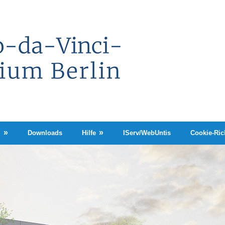
Leonardo-
da-
Vinci-
Gymnasium
Berlin
n
Downloads
Hilfe
IServ/WebUntis
Cookie-Rich