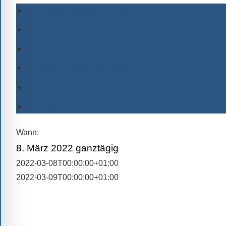
alle
Zu Timely-Kalender hinzufügen
Fragen
Zu Google hinzufügen
Antworten
Zu Outlook hinzufügen
zu
bieten.
Zu Apple-Kalender hinzufügen
Daneben
Einem anderen Kalender hinzufügen
gibt
es
Als XML exportieren
viele
Beiträge
Wann:
zu
8. März 2022
ganztägig
den
2022-03-08T00:00:00+01:00
Aktivitäten
2022-03-09T00:00:00+01:00
an
unserer
Schule.
Ob