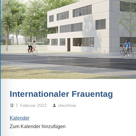
Schule.
Ob
Kontaktdaten,
Informationen
zur
Zusammensetzung
der
Schülerschaft
oder
zur
Ausstattung
Internationaler Frauentag
der
Räume
7. Februar 2022
cbechinie
–
Kalender
wir
versuchen
Zum Kalender hinzufügen
auf