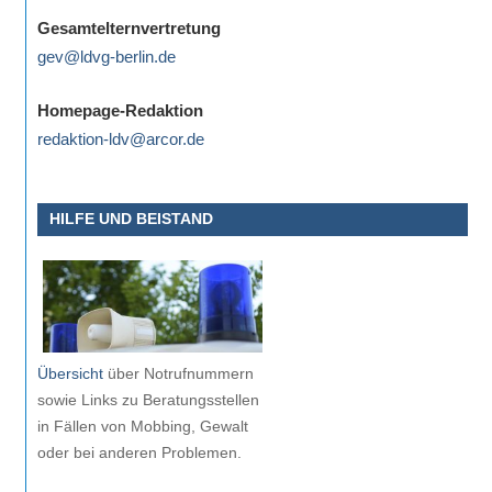
eine
Gesamtelternvertretung
Information
gev@ldvg-berlin.de
nicht
finden,
Homepage-Redaktion
stehen
redaktion-ldv@arcor.de
am
Ende
jeder
HILFE UND BEISTAND
Seite
verschiedene
Möglichkeiten
der
Suche
Übersicht
über Notrufnummern
zur
sowie Links zu Beratungsstellen
Verfügung.
in Fällen von Mobbing, Gewalt
oder bei anderen Problemen.