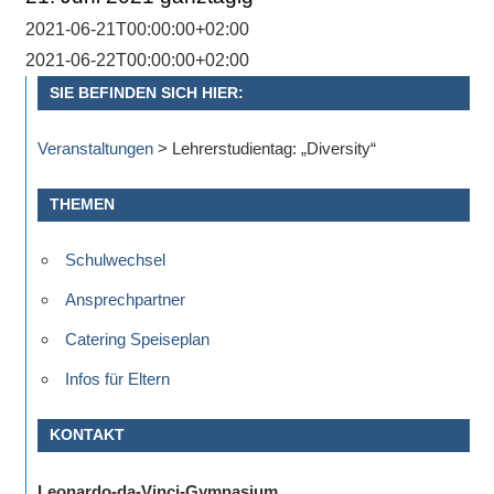
Antworten
zu
2021-06-21T00:00:00+02:00
bieten.
2021-06-22T00:00:00+02:00
Daneben
SIE BEFINDEN SICH HIER:
gibt
es
Veranstaltungen
>
Lehrerstudientag: „Diversity“
viele
Beiträge
THEMEN
zu
den
Schulwechsel
Aktivitäten
Ansprechpartner
an
Catering Speiseplan
unserer
Schule.
Infos für Eltern
Ob
Sprach-,
KONTAKT
Mathematik-
oder
Leonardo-da-Vinci-Gymnasium