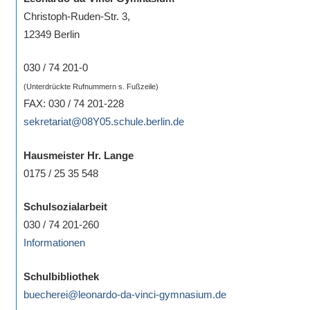
Sportwettkampf,
Christoph-Ruden-Str. 3,
Musik-
12349 Berlin
oder
030 / 74 201-0
Theaterveranstaltung,
Exkursion
(Unterdrückte Rufnummern s. Fußzeile)
FAX: 030 / 74 201-228
oder
sekretariat@08Y05.schule.berlin.de
Reise
–
Hausmeister Hr. Lange
unsere
0175 / 25 35 548
Schülerinnen
und
Schulsozialarbeit
Schüler
030 / 74 201-260
sind
Informationen
dabei!
Sollten
Schulbibliothek
Sie
buecherei@leonardo-da-vinci-gymnasium.de
einmal