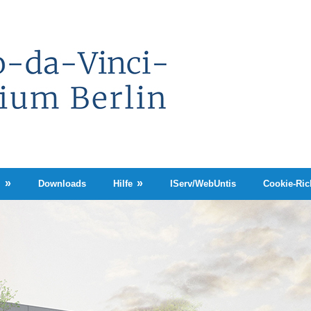
Leonardo-
da-
Vinci-
Gymnasium
Berlin
n
Downloads
Hilfe
IServ/WebUntis
Cookie-Rich