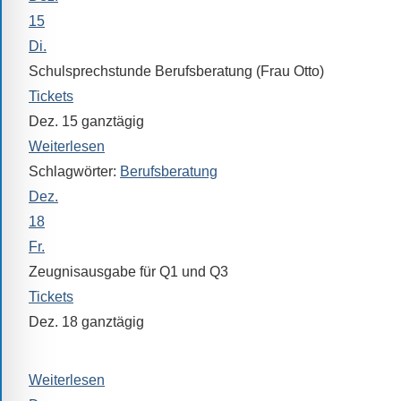
Sollten
15
Sie
Di.
einmal
Schulsprechstunde Berufsberatung (Frau Otto)
eine
Tickets
Information
Dez. 15
ganztägig
nicht
finden,
Weiterlesen
stehen
Schlagwörter:
Berufsberatung
am
Dez.
Ende
18
jeder
Fr.
Seite
Zeugnisausgabe für Q1 und Q3
verschiedene
Tickets
Möglichkeiten
Dez. 18
ganztägig
der
Zeugnisausgabe für Q1 und Q3 durch die Tutorin/den Tuto
Suche
zur
Weiterlesen