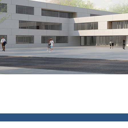
chulpsychologin
Tag der offenen Tür