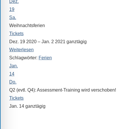
Verfügung.
Dez.
19
Sa.
Weihnachtsferien
Tickets
Dez. 19 2020 – Jan. 2 2021
ganztägig
Weiterlesen
Schlagwörter:
Ferien
Jan.
14
Do.
Q2 (evtl. Q4): Assessment-Training wird verschoben!
Tickets
Jan. 14
ganztägig
„BOB“ (Berufsorientierung und Bewerbung)
Wird verschoben!