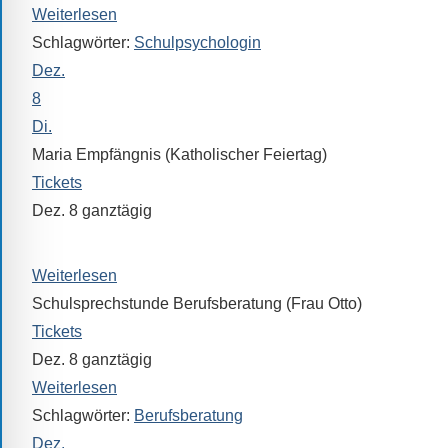
Sprach-,
Weiterlesen
Mathematik-
Schlagwörter:
Schulpsychologin
oder
Dez.
Sportwettkampf,
8
Musik-
Di.
oder
Maria Empfängnis (Katholischer Feiertag)
Theaterveranstaltung,
Tickets
Exkursion
Dez. 8
ganztägig
oder
Katholische Schüler*innen bis zu 2 Std. frei
Reise
–
Weiterlesen
unsere
Schulsprechstunde Berufsberatung (Frau Otto)
Schülerinnen
Tickets
und
Dez. 8
ganztägig
Schüler
Weiterlesen
sind
Schlagwörter:
Berufsberatung
dabei!
Dez.