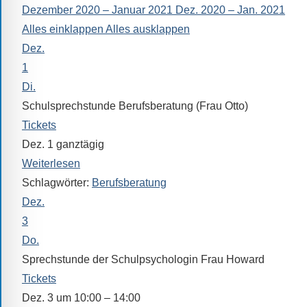
Dezember 2020 – Januar 2021
Dez. 2020 – Jan. 2021
alle
Alles einklappen
Alles ausklappen
Fragen
Dez.
Antworten
zu
1
bieten.
Di.
Daneben
Schulsprechstunde Berufsberatung (Frau Otto)
gibt
Tickets
es
Dez. 1
ganztägig
viele
Weiterlesen
Beiträge
Schlagwörter:
Berufsberatung
zu
Dez.
den
3
Aktivitäten
Do.
an
Sprechstunde der Schulpsychologin Frau Howard
unserer
Tickets
Schule.
Dez. 3 um 10:00 – 14:00
Ob