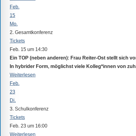
Sprach-,
Feb.
Mathematik-
15
oder
Mo.
Sportwettkampf,
2. Gesamtkonferenz
Musik-
Tickets
oder
Feb. 15 um 14:30
Theaterveranstaltung,
Ein TOP (neben anderen): Frau Reiter-Ost stellt sich vor
Exkursion
In hybrider Form, möglichst viele Kolleg*innen von zu
oder
Weiterlesen
Reise
–
Feb.
unsere
23
Schülerinnen
Di.
und
3. Schulkonferenz
Schüler
Tickets
sind
Feb. 23 um 16:00
dabei!
Weiterlesen