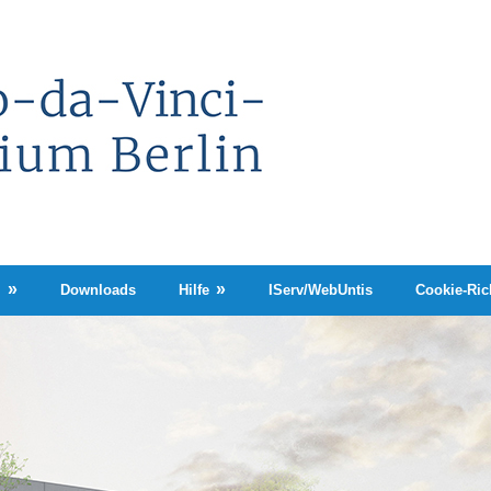
Leonardo-
da-
Vinci-
Gymnasium
Berlin
n
Downloads
Hilfe
IServ/WebUntis
Cookie-Rich