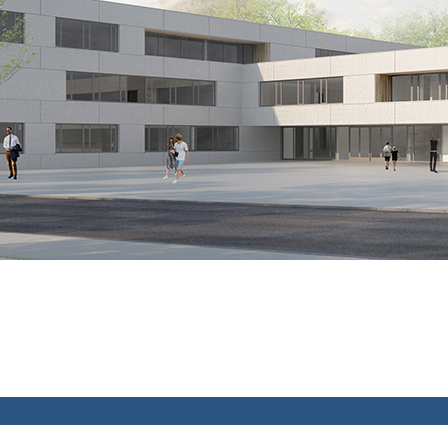
chulpsychologin
Tag der offenen Tür