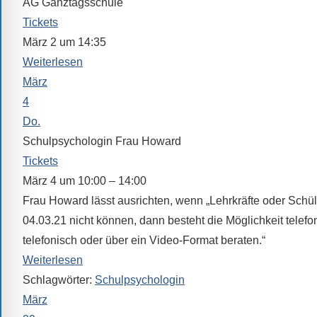
Verfügung.
AG Ganztagsschule
Tickets
März 2 um 14:35
Weiterlesen
März
4
Do.
Schulpsychologin Frau Howard
Tickets
März 4 um 10:00 – 14:00
Frau Howard lässt ausrichten, wenn „Lehrkräfte oder Schü
04.03.21 nicht können, dann besteht die Möglichkeit telefon
telefonisch oder über ein Video-Format beraten.“
Weiterlesen
Schlagwörter:
Schulpsychologin
März