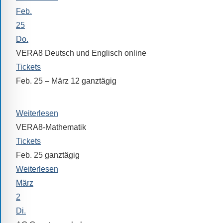
Sollten
Feb.
Sie
25
einmal
Do.
eine
VERA8 Deutsch und Englisch online
Information
Tickets
nicht
Feb. 25 – März 12
ganztägig
finden,
stehen
25. Februar 2021 – 12. März 2021
am
Weiterlesen
Ende
VERA8-Mathematik
jeder
Tickets
Seite
Feb. 25
ganztägig
verschiedene
Weiterlesen
Möglichkeiten
März
der
2
Suche
zur
Di.