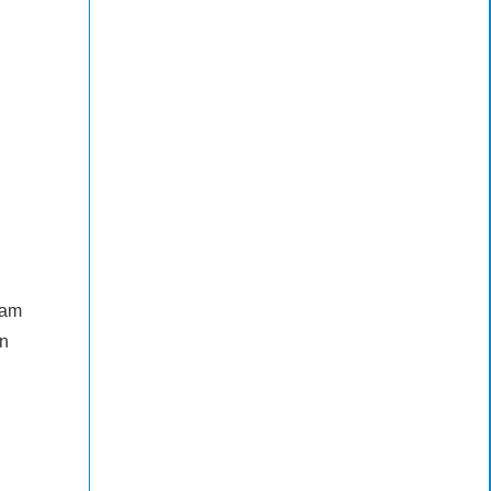
 am
nn