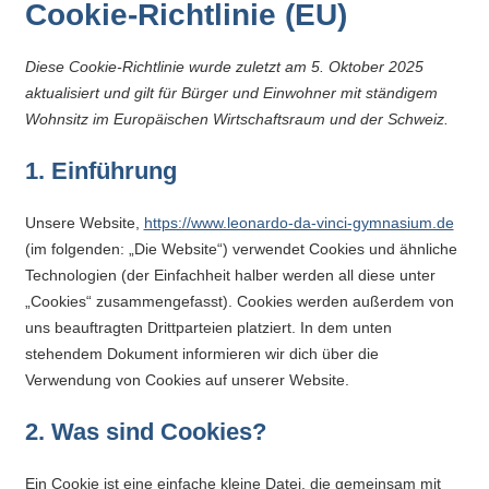
Cookie-Richtlinie (EU)
Kontaktdaten,
Informationen
zur
Diese Cookie-Richtlinie wurde zuletzt am 5. Oktober 2025
Zusammensetzung
aktualisiert und gilt für Bürger und Einwohner mit ständigem
Wohnsitz im Europäischen Wirtschaftsraum und der Schweiz.
der
Schülerschaft
1. Einführung
oder
zur
Unsere Website,
https://www.leonardo-da-vinci-gymnasium.de
Ausstattung
(im folgenden: „Die Website“) verwendet Cookies und ähnliche
der
Technologien (der Einfachheit halber werden all diese unter
Räume
„Cookies“ zusammengefasst). Cookies werden außerdem von
–
uns beauftragten Drittparteien platziert. In dem unten
wir
stehendem Dokument informieren wir dich über die
versuchen
Verwendung von Cookies auf unserer Website.
auf
2. Was sind Cookies?
alle
Fragen
Ein Cookie ist eine einfache kleine Datei, die gemeinsam mit