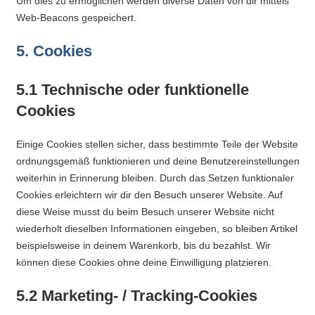
Um dies zu ermöglichen werden diverse Daten von dir mittels
Sportwettkampf,
Web-Beacons gespeichert.
Musik-
5. Cookies
oder
Theaterveranstaltung,
5.1 Technische oder funktionelle
Exkursion
oder
Cookies
Reise
–
Einige Cookies stellen sicher, dass bestimmte Teile der Website
unsere
ordnungsgemäß funktionieren und deine Benutzereinstellungen
weiterhin in Erinnerung bleiben. Durch das Setzen funktionaler
Schülerinnen
Cookies erleichtern wir dir den Besuch unserer Website. Auf
und
diese Weise musst du beim Besuch unserer Website nicht
Schüler
wiederholt dieselben Informationen eingeben, so bleiben Artikel
sind
beispielsweise in deinem Warenkorb, bis du bezahlst. Wir
dabei!
können diese Cookies ohne deine Einwilligung platzieren.
Sollten
Sie
5.2 Marketing- / Tracking-Cookies
einmal