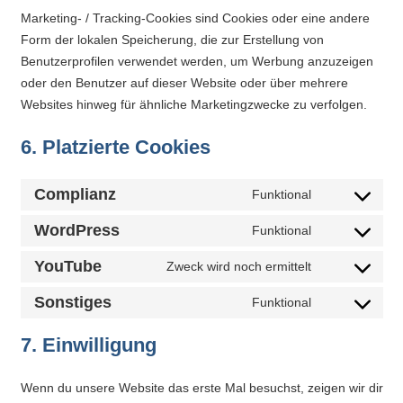
eine
Marketing- / Tracking-Cookies sind Cookies oder eine andere
Information
Form der lokalen Speicherung, die zur Erstellung von
nicht
Benutzerprofilen verwendet werden, um Werbung anzuzeigen
oder den Benutzer auf dieser Website oder über mehrere
finden,
Websites hinweg für ähnliche Marketingzwecke zu verfolgen.
stehen
am
6. Platzierte Cookies
Ende
jeder
Complianz
Funktional
Seite
Consent
verschiedene
to
WordPress
Funktional
Consent
Möglichkeiten
service
to
YouTube
Zweck wird noch ermittelt
complianz
der
Consent
service
Suche
to
Sonstiges
Funktional
wordpress
Consent
zur
service
to
Verfügung.
7. Einwilligung
youtube
service
sonstiges
Wenn du unsere Website das erste Mal besuchst, zeigen wir dir