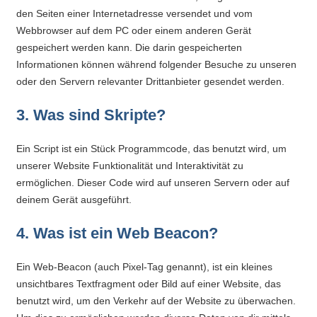
Antworten
den Seiten einer Internetadresse versendet und vom
zu
Webbrowser auf dem PC oder einem anderen Gerät
bieten.
gespeichert werden kann. Die darin gespeicherten
Daneben
Informationen können während folgender Besuche zu unseren
gibt
oder den Servern relevanter Drittanbieter gesendet werden.
es
viele
3. Was sind Skripte?
Beiträge
zu
Ein Script ist ein Stück Programmcode, das benutzt wird, um
unserer Website Funktionalität und Interaktivität zu
den
ermöglichen. Dieser Code wird auf unseren Servern oder auf
Aktivitäten
deinem Gerät ausgeführt.
an
unserer
4. Was ist ein Web Beacon?
Schule.
Ob
Ein Web-Beacon (auch Pixel-Tag genannt), ist ein kleines
Sprach-,
unsichtbares Textfragment oder Bild auf einer Website, das
Mathematik-
benutzt wird, um den Verkehr auf der Website zu überwachen.
oder