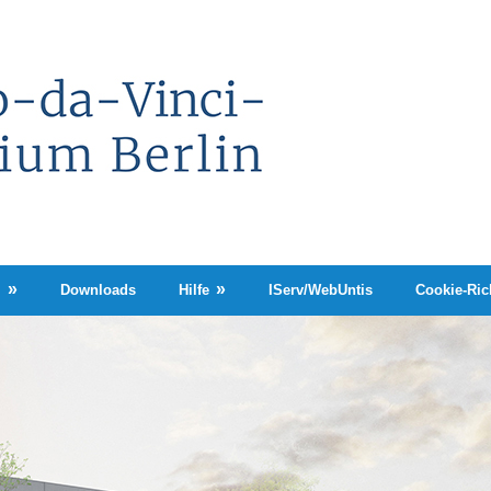
Leonardo-
da-
Vinci-
Gymnasium
Berlin
n
Downloads
Hilfe
IServ/WebUntis
Cookie-Rich