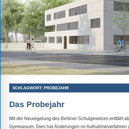
Schule.
Ob
Kontaktdaten,
Informationen
zur
Zusammensetzung
der
Schülerschaft
oder
zur
Ausstattung
SCHLAGWORT:
PROBEJAHR
der
Räume
Das Probejahr
–
wir
Mit der Neuregelung des Berliner Schulgesetzes entfällt 
versuchen
Gymnasium. Dies hat Änderungen im Aufnahmeverfahren zur 
auf