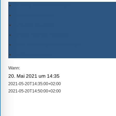
alle
Zu Timely-Kalender hinzufügen
Fragen
Zu Google hinzufügen
Antworten
Zu Outlook hinzufügen
zu
bieten.
Zu Apple-Kalender hinzufügen
Daneben
Einem anderen Kalender hinzufügen
gibt
es
Als XML exportieren
viele
Beiträge
Wann:
zu
20. Mai 2021 um 14:35
den
2021-05-20T14:35:00+02:00
Aktivitäten
2021-05-20T14:50:00+02:00
an
unserer
Schule.
Ob