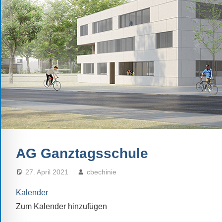
Schule.
Ob
Kontaktdaten,
Informationen
zur
Zusammensetzung
der
Schülerschaft
oder
zur
Ausstattung
AG Ganztagsschule
der
Räume
27. April 2021
cbechinie
–
Kalender
wir
versuchen
Zum Kalender hinzufügen
auf