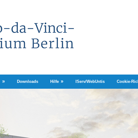
Leonardo-
da-
Vinci-
Gymnasium
Berlin
n
Downloads
Hilfe
IServ/WebUntis
Cookie-Rich